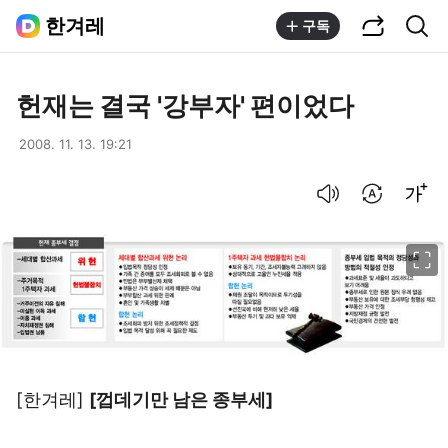
공유하기
통합검색
한겨레
구독
헌재는 결국 '강부자' 편이었다
2008. 11. 13. 19:21
음성으로 듣기
번역 설정
글씨크기 조절하기
이미지 크게 보기
[한겨레]
[껍데기만 남은 종부세]