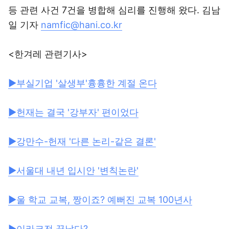
등 관련 사건 7건을 병합해 심리를 진행해 왔다. 김남
일 기자
namfic@hani.co.kr
<한겨레 관련기사>
▶부실기업 '살생부'흉흉한 계절 온다
▶헌재는 결국 '강부자' 편이었다
▶강만수-헌재 '다른 논리-같은 결론'
▶서울대 내년 입시안 '변칙논란'
▶울 학교 교복, 짱이죠? 예뻐진 교복 100년사
▶이라크전 끝났다?