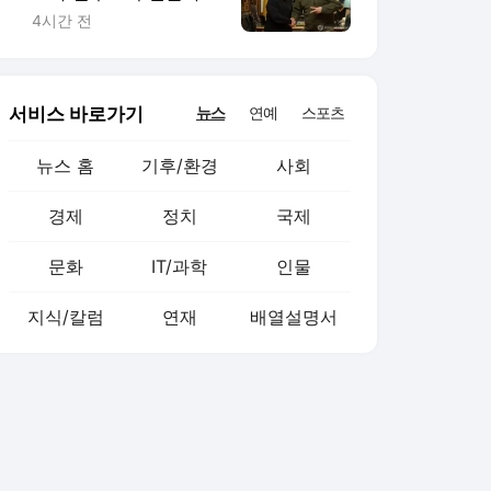
대선 전망 안갯속
4시간 전
서비스 바로가기
뉴스
연예
스포츠
뉴스 홈
기후/환경
사회
경제
정치
국제
문화
IT/과학
인물
지식/칼럼
연재
배열설명서