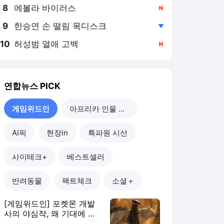
8
에볼라 바이러스
,신규
9
한승연 손 떨림 목디스크
,하락
10
허성범 열애 고백
,신규
연합뉴스
PICK
게임위드인
아프리카 인물 열전
AI픽
현장in
특파원 시선
사이테크+
베스트셀러
반려동물
팩트체크
소셜＋
[게임위드인] 포켓몬 개발
사의 야심작, 왜 기대에 못
미쳤나