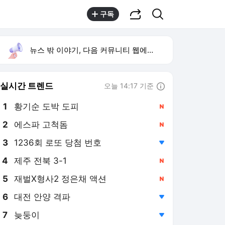
공유하기
검색
구독
뉴스 밖 이야기, 다음 커뮤니티 웹에서 보기
실시간 트렌드
오늘 14:17 기준
툴팁보기
1
황기순 도박 도피
,신규
2
에스파 고척돔
,신규
3
1236회 로또 당첨 번호
,하락
4
제주 전북 3-1
,신규
5
재벌X형사2 정은채 액션
,신규
6
대전 안양 격파
,하락
7
늦둥이
,하락