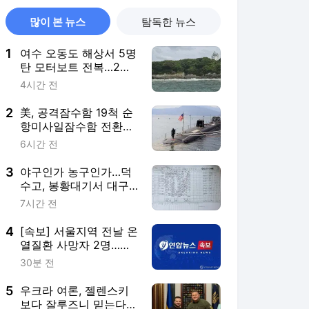
많이 본 뉴스
탐독한 뉴스
1
여수 오동도 해상서 5명
탄 모터보트 전복…2명
사망(종합3보)
4시간 전
2
美, 공격잠수함 19척 순
항미사일잠수함 전환…
中 견제 강화
6시간 전
3
야구인가 농구인가…덕
수고, 봉황대기서 대구
북구SC에 42-0 승리
7시간 전
4
[속보] 서울지역 전날 온
열질환 사망자 2명…올
해 최다
30분 전
5
우크라 여론, 젤렌스키
보다 잘루즈니 믿는다…