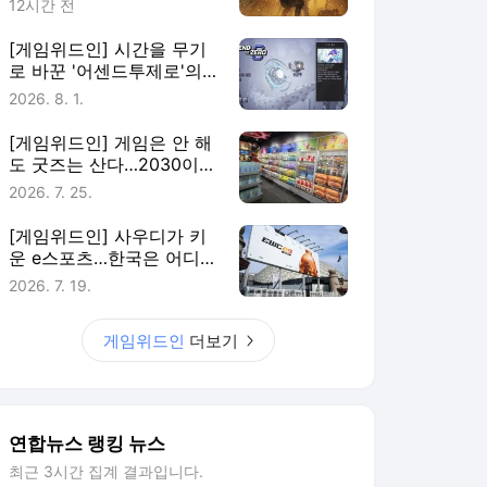
12시간 전
[게임위드인] 시간을 무기
로 바꾼 '어센드투제로'의
실험
2026. 8. 1.
[게임위드인] 게임은 안 해
도 굿즈는 산다…2030이
게임에 남는 법
2026. 7. 25.
[게임위드인] 사우디가 키
운 e스포츠…한국은 어디에
있나
2026. 7. 19.
게임위드인
더보기
연합뉴스 랭킹 뉴스
최근 3시간 집계 결과입니다.