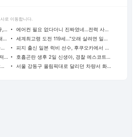
론사로 이동합니다.
이임생이 밝힌 홍명보 선임 내막…"정몽규, TD판단 믿는다고 해"(종합) | 연합뉴스
에어컨 필요 없다더니 진짜였네…전력 사용량으로 본 냉방 도시 | 연합뉴스
천안 교회서 지내던 11세 사망…경찰, 학대치사 여부 수사(종합) | 연합뉴스
세계최고령 도전 119세…"오래 살려면 일하고 건강하게 먹어라" | 연합뉴스
새벽 급습부터 회사 탈출까지…유튜브 사로잡은 '날것'의 일상 | 연합뉴스
피지 출신 일본 럭비 선수, 후쿠오카에서 훈련 중 열사병 사망 | 연합뉴스
서울 면목동서 60대 남성 2명 흉기에 숨져…지인 사이 추정(종합) | 연합뉴스
호흡곤란 생후 2일 신생아, 경찰 에스코트로 생명 구해 | 연합뉴스
'김부장' 제작사 판타지오 회장, 자본시장법 위반 혐의 피소 | 연합뉴스
서울 강동구 올림픽대로 달리던 차량서 화재…구간 정체 | 연합뉴스