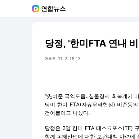
연합뉴스
당정, '한미FTA 연내 
2008. 11. 2. 16:13
"先비준 국익도움..실물경제 회복계기 마
당이 한미 FTA(자유무역협정) 비준동
걷어붙이고 나섰다.
당정은 2일 한미 FTA 태스크포스(TF
함께 피해산업에 대한 보완대책 마련에 