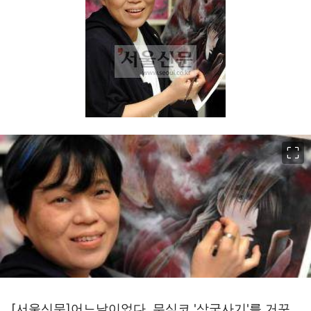
이미지 크게 보기
[서울신문]어느날이었다. 무심코 '삼국사기'를 거꾸