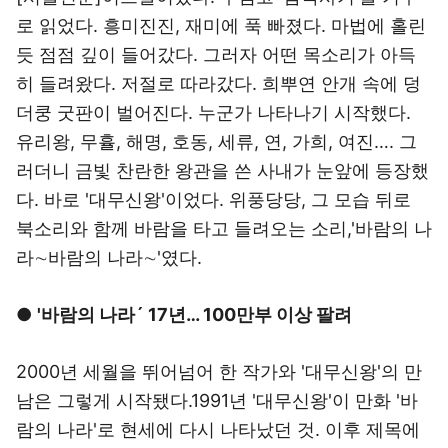
로 읽었다. 흥미진진, 재미에 푹 빠졌다. 마법에 홀린
듯 점점 깊이 들어갔다. 그러자 어떤 목소리가 아득
히 들려왔다. 저절로 따라갔다. 희뿌연 안개 속에 덩
더쿵 굿판이 벌어진다. 누군가 나타나기 시작했다.
유리왕, 무휼, 해명, 호동, 세류, 연, 가희, 여진…. 그
러더니 금빛 찬란한 왕관을 쓴 사내가 눈앞에 등장했
다. 바로 '대무신왕'이었다. 위풍당당, 그 모습 뒤로
북소리와 함께 바람을 타고 들려오는 소리,'바람의 나
라∼바람의 나라∼'였다.
●
'바람의 나라´ 17년… 100만부 이상 팔려
2000년 세월을 뛰어넘어 한 작가와 '대무신왕'의 만
남은 그렇게 시작됐다.1991년 '대무신왕'이 만화 '바
람의 나라'로 현세에 다시 나타났던 것. 이후 제목에