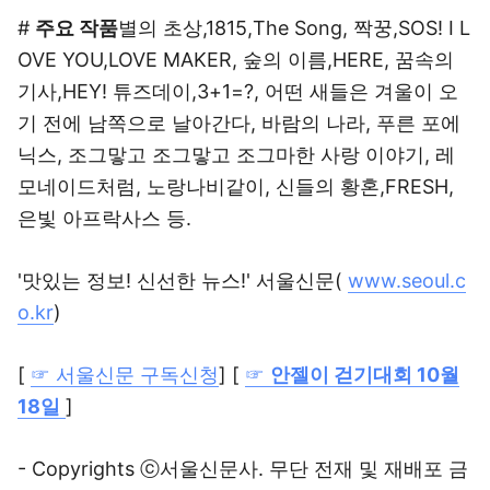
#
주요 작품
별의 초상,1815,The Song, 짝꿍,SOS! I L
OVE YOU,LOVE MAKER, 숲의 이름,HERE, 꿈속의
기사,HEY! 튜즈데이,3+1=?, 어떤 새들은 겨울이 오
기 전에 남쪽으로 날아간다, 바람의 나라, 푸른 포에
닉스, 조그맣고 조그맣고 조그마한 사랑 이야기, 레
모네이드처럼, 노랑나비같이, 신들의 황혼,FRESH,
은빛 아프락사스 등.
'맛있는 정보! 신선한 뉴스!' 서울신문(
www.seoul.c
o.kr
)
[
☞ 서울신문 구독신청
] [
☞
안젤이 걷기대회 10월
18일
]
- Copyrights ⓒ서울신문사. 무단 전재 및 재배포 금