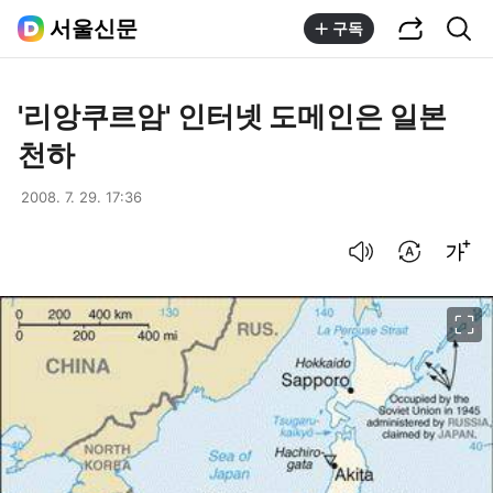
공유하기
통합검색
서울신문
구독
'리앙쿠르암' 인터넷 도메인은 일본
천하
2008. 7. 29. 17:36
음성으로 듣기
번역 설정
글씨크기 조절하기
이미지 크게 보기