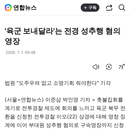
공유하기
통합검색
연합뉴스
구독
'육군 보내달라'는 전경 성추행 혐의
영장
2008. 7. 1. 09:48
음성으로 듣기
번역 설정
글씨크기 조절하기
법원 "도주우려 없고 소명기회 줘야한다" 기각
(서울=연합뉴스) 이준삼 박인영 기자 = 촛불집회를
계기로 전투경찰 제도에 회의를 느끼고 육군 복무 전
환을 신청한 전투경찰 이모(22) 상경에 대해 영창 징
계에 이어 부대원 성추행 혐의로 구속영장까지 신청