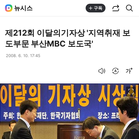
공유하기
통합검색
뉴시스
구독
제212회 이달의기자상 '지역취재 보
도부문 부산MBC 보도국'
2008. 6. 10. 17:45
음성으로 듣기
번역 설정
글씨크기 조절하기
이미지 크게 보기