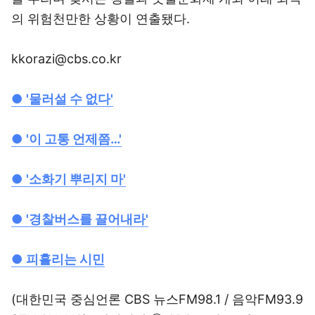
의 위험천만한 상황이 연출됐다.
kkorazi@cbs.co.kr
●
'물러설 수 없다'
●
'이 고통 언제쯤…'
●
'소화기 뿌리지 마'
●
'경찰버스를 끌어내라'
●
피흘리는 시민
(대한민국 중심언론 CBS 뉴스FM98.1 / 음악FM93.9