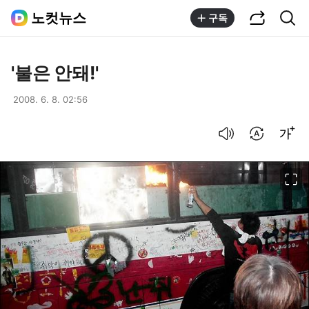
공유하기
통합검색
노컷뉴스
구독
'불은 안돼!'
2008. 6. 8. 02:56
음성으로 듣기
번역 설정
글씨크기 조절하기
이미지 크게 보기