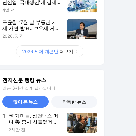
단산업 '국내생산'에 감세…
핵심부품 생산량에 따라 지
4일 전
원 더 키워
구윤철 “7월 말 부동산 세
제 개편 발표…보유세·거래
세 균형 검토”
2026. 7. 7.
2026 세제 개편안
더보기
전자신문 랭킹 뉴스
최근 3시간 집계 결과입니다.
많이 본 뉴스
탐독한 뉴스
1
韓 개미들, 삼전닉스 떠
나 美 증시 사들였더
니…월가 “위험자산 줄
2시간 전
여야 할 때” 경고