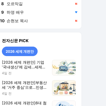
8
오르막길
,신규
9
하영 배우
,하락
10
손현보 목사
,신규
전자신문
PICK
2026 세제 개편안
[2026 세제 개편안] 기업
'국내생산'에 감세…세제로
산업·자금 지방행 유도
4일 전
[2026 세제 개편안]부동산
세 '거주 중심'으로…민생
지원 확대·세제 혜택 115개
4일 전
정비
[2026 세제 개편안]6대 첨