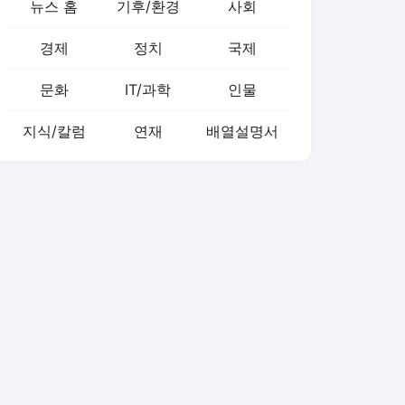
뉴스 홈
기후/환경
사회
경제
정치
국제
문화
IT/과학
인물
지식/칼럼
연재
배열설명서