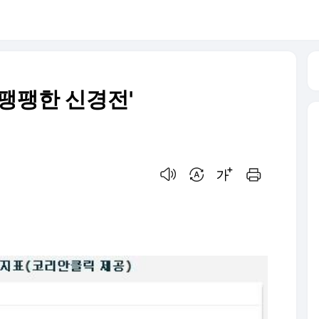
'팽팽한 신경전'
음성으로 듣기
번역 설정
글씨크기 조절하기
인쇄하기