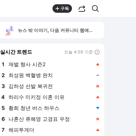
공유하기
검색
구독
뉴스 밖 이야기, 다음 커뮤니티 웹에서 보기
실시간 트렌드
오늘 4:59 기준
툴팁보기
1
재벌 형사 시즌2
,상승
2
최성원 백혈병 완치
,유지
3
김하성 선발 복귀전
,신규
4
하리수 미키정 이혼 이유
,상승
5
황희 청년 버스 하우스
,하락
6
나혼산 류혜영 고경표 우정
,신규
7
해피투게더
,상승