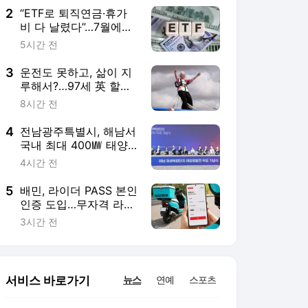
2
“ETF로 퇴직연금·휴가
비 다 날렸다”…7월에만
78% 하락·78조 증발
5시간 전
3
운전도 못하고, 삶이 지
루해서?…97세 英 할머
니, 비행기 날개에 매달
8시간 전
렸다
4
전남광주특별시, 해남서
국내 최대 400㎿ 태양
광발전사업 착공…2028
4시간 전
년 준공
5
배민, 라이더 PASS 본인
인증 도입…무자격 라이
더 차단
3시간 전
서비스 바로가기
뉴스
연예
스포츠