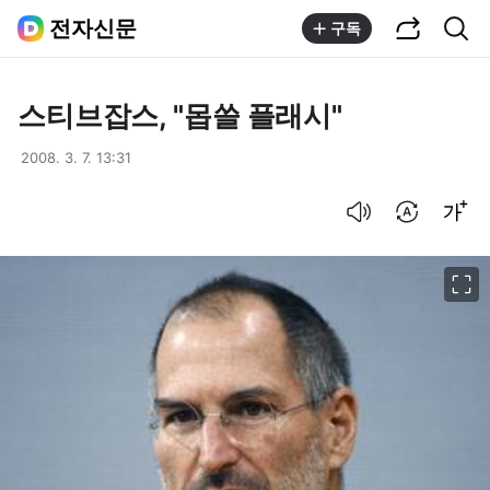
공유하기
통합검색
전자신문
구독
스티브잡스, "몹쓸 플래시"
2008. 3. 7. 13:31
음성으로 듣기
번역 설정
글씨크기 조절하기
이미지 크게 보기