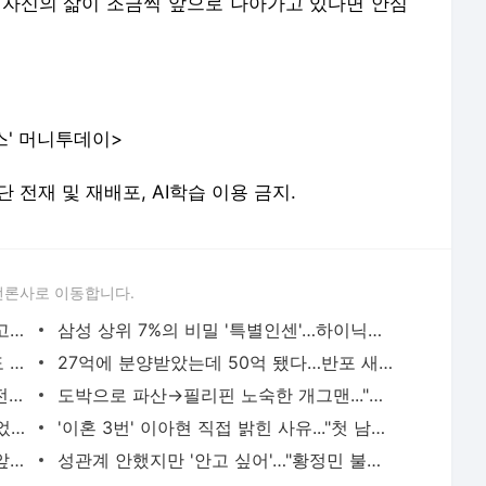
 자신의 삶이 조금씩 앞으로 나아가고 있다면 안심
스' 머니투데이>
. 무단 전재 및 재배포, AI학습 이용 금지.
언론사로 이동합니다.
"수억 올랐는데 세금 30만원 더 못 내냐고?"…집 한채 직장인 '분통' - 머니투데이
삼성 상위 7%의 비밀 '특별인센'…하이닉스 블랙홀 막을까 - 머니투데이
"몸 판 돈 더럽다"...3000만원 기부하고도 욕 먹은 日 성인배우 - 머니투데이
27억에 분양받았는데 50억 됐다…반포 새 아파트 들어가 보니[부릿지] - 머니투데이
"자기 전 수박 먹지 마" 의사 권고, 왜?...전신 건강 해치는 초열대야 - 머니투데이
도박으로 파산→필리핀 노숙한 개그맨..."수없이 후회" 재기 성공 - 머니투데이
"살려줘 그만 연락" 황정민, 스토커에 빌었다…'60차례 발신 전화' 진실 - 머니투데이
'이혼 3번' 이아현 직접 밝힌 사유..."첫 남편엔 미안" 눈물 - 머니투데이
"대출이 73억" 이승기 105억 전세 만기 앞두고...'집주인' 차가원 구속 - 머니투데이
성관계 안했지만 '안고 싶어'…"황정민 불륜 맞아" 변호사 분석 - 머니투데이