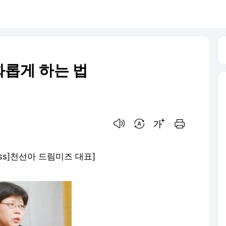
롭게 하는 법
음성으로 듣기
번역 설정
글씨크기 조절하기
인쇄하기
ess]천선아 드림미즈 대표]