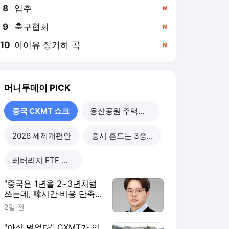
8
입추
,신규
9
축구협회
,신규
10
아이유 장기하 곡
,신규
머니투데이
PICK
중국 CXMT 쇼크
용산공원 주택공급
2026 세제개편안
증시 흔드는 3중 쏠림
레버리지 ETF 해법은
"중국은 1년을 2~3년처럼
쓰는데, 韓시간·비용 단축
할 정책 시급"
2일 전
"아직 멀었다"..CXMT가 인