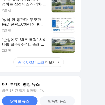
정하는 삼전닉스와 격차 들
여다보니
2일 전
'상식 안 통한다' 무모한
R&D 전략…CXMT의 반도
체 축지법
2일 전
"손실에도 39조 폭격" 차이
나칩 질주하는데…족쇄 찬
'삼전닉스' 탄식
2일 전
중국 CXMT 쇼크
더보기
머니투데이 랭킹 뉴스
최근 3시간 집계 결과입니다.
많이 본 뉴스
탐독한 뉴스