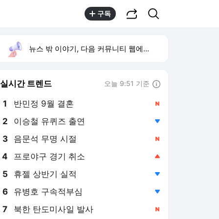
공유하기
검색
구독
뉴스 밖 이야기, 다음 커뮤니티 웹에서 보기
실시간 트렌드
오늘 9:51 기준
툴팁보기
1
반민정 9월 결혼
,신규
2
이승철 유퀴즈 출연
,하락
4
프로야구 경기 취소
,상승
5
휴젤 상반기 실적
,하락
6
유병호 구속적부심
,하락
7
북한 탄도미사일 발사
,신규