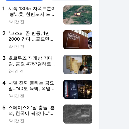
1
시속 130㎞ 자폭드론이
'쾅'…美, 한반도서 드론
실사격 훈련 첫 공개
5시간 전
2
"코스피 곧 반등, 1만
2000 간다"…골드만삭
스가 집어준 업종은?
3시간 전
3
호르무즈 재개방 기대
감, 금값 4257달러로
'쑥'…7주 만에 최고치
2시간 전
4
내일 진짜 불타는 금요
일..."40도 육박, 폭염 절
정"
3시간 전
5
스페이스X '달 충돌' 흔
적, 한국이 찍었다..."다
누리 촬영 성공"
3시간 전