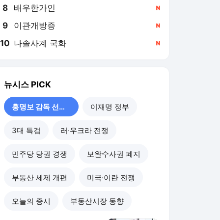
8
배우한가인
,신규
9
이관개방증
,신규
10
나솔사계 국화
,신규
뉴시스
PICK
홍명보 감독 선임 논란
이재명 정부
3대 특검
러·우크라 전쟁
민주당 당권 경쟁
보완수사권 폐지
부동산 세제 개편
미국·이란 전쟁
오늘의 증시
부동산시장 동향