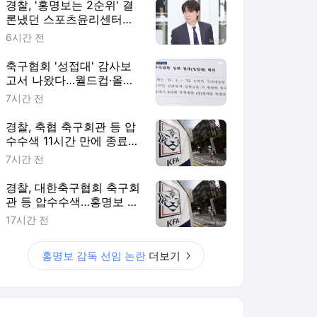
경찰, '홍명보는 2순위' 결
론냈던 스포츠윤리센터도
압수수색
6시간 전
축구협회 '성접대' 감사보
고서 나왔다…월드컵·올림
픽 심판 포함
7시간 전
경찰, 축협 축구회관 등 압
수수색 11시간 만에 종료
(종합)
7시간 전
경찰, 대한축구협회 축구회
관 등 압수수색…홍명보 소
환 이틀만
17시간 전
홍명보 감독 선임 논란
더보기