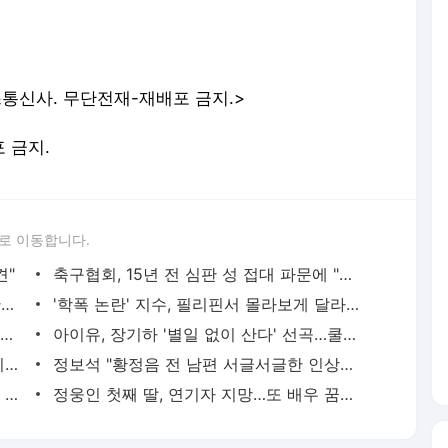
통신사. 무단전재-재배포 금지.>
포 금지.
로 이동합니다.
견"
축구협회, 15년 전 심판 성 접대 파문에 "현재는 내부 지침 준수"
김지수, '여행사 대표' 변신 근황 "가볼 만하니…"
'학폭 논란' 지수, 필리핀서 몰라보게 달라진 근황
이승기 측 "차가원 전세금 미반환은 고도의 사기 수법…엄벌 원해"
아이유, 장기하 '별일 없이 산다' 선곡…쿨한 일상 공개
황기순 "원정 도박으로 전 재산 잃고 필리핀 도피"
정보석 "황정음 전 남편 서글서글한 인상이었는데…"
차가원 "MC몽에 400억 뜯겨…백현 위해 도박빚 갚아줘"
정웅인 첫째 딸, 연기자 지망…또 배우 꿈꾸는 스타 2세