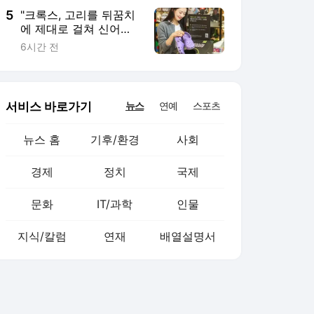
5
"크록스, 고리를 뒤꿈치
에 제대로 걸쳐 신어
야"…美 족부 전문의 경
6시간 전
고
서비스 바로가기
뉴스
연예
스포츠
뉴스 홈
기후/환경
사회
경제
정치
국제
문화
IT/과학
인물
지식/칼럼
연재
배열설명서