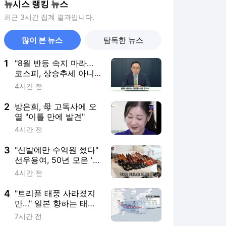
뉴시스 랭킹 뉴스
최근 3시간 집계 결과입니다.
많이 본 뉴스
탐독한 뉴스
1
"8월 반등 속지 마라…
코스피, 상승추세 아니
라 '조정국면'"
4시간 전
2
방은희, 母 고독사에 오
열 "이틀 만에 발견"
4시간 전
3
"신발에만 수억원 썼다"
선우용여, 50년 모은 '명
품 구두' 컬렉션
4시간 전
4
"트리플 태풍 사라졌지
만…" 일본 향하는 태풍
돌핀·찬홈, 진로 '급변'
7시간 전