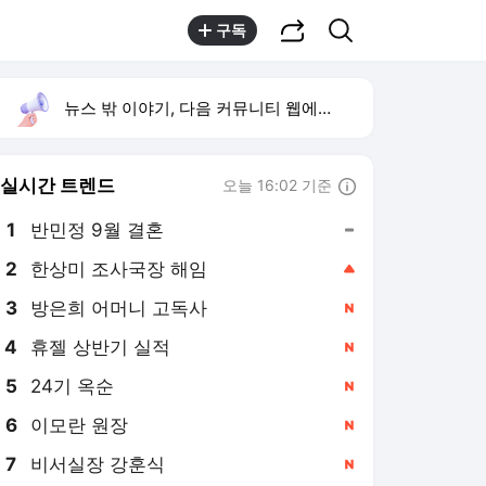
공유하기
검색
구독
뉴스 밖 이야기, 다음 커뮤니티 웹에서 보기
실시간 트렌드
오늘 16:02 기준
툴팁보기
1
반민정 9월 결혼
,유지
2
한상미 조사국장 해임
,상승
3
방은희 어머니 고독사
,신규
4
휴젤 상반기 실적
,신규
5
24기 옥순
,신규
6
이모란 원장
,신규
7
비서실장 강훈식
,신규