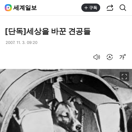
공유하기
통합검색
세계일보
구독
[단독]세상을 바꾼 견공들
2007. 11. 3. 09:20
음성으로 듣기
번역 설정
글씨크기 조절하기
이미지 크게 보기