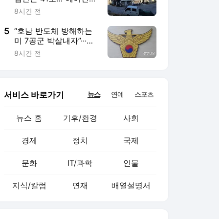
문화
IT/과학
인물
지식/칼럼
연재
배열설명서