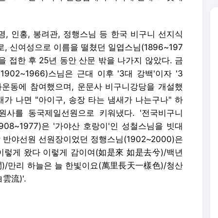
계명, 인홍, 봉려관, 정행스님 등 한국 비구니 선지식
, 신여성으로 이름을 떨쳤던 일엽스님(1896~197
을 접한 후 25년 동안 산문 밖을 나가지 않았다. 금
수옥(1902~1966)스님은 근대 이후 '3대 강백'이자 '3
화운동에 참여했으며, 운문사 비구니강당을 개설했
새가 나면 "아이구, 송장 타는 냄새가 나는구나" 하
원사를 동국제일선원으로 키워냈다. '전국비구니
08~1977)은 '가야산 호랑이'인 성철스님을 빗대
 반야선원 선원장이었던 정행스님(1902~2000)은
'이렇게 왔다 이렇게 감이여(如是來 如是去兮)/백년
/만리 하늘은 늘 한빛이요(萬里長天一樣色)/청산
流)'.