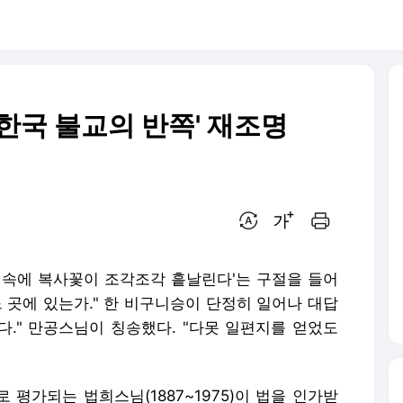
'한국 불교의 반쪽' 재조명
번역 설정
글씨크기 조절하기
인쇄하기
 속에 복사꽃이 조각조각 흩날린다'는 구절을 들어
 곳에 있는가." 한 비구니승이 단정히 일어나 대답
다." 만공스님이 칭송했다. "다못 일편지를 얻었도
평가되는 법희스님(1887~1975)이 법을 인가받