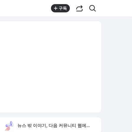
공유하기
검색
구독
뉴스 밖 이야기, 다음 커뮤니티 웹에서 보기
실시간 트렌드
오늘 16:02 기준
툴팁보기
1
반민정 9월 결혼
,유지
2
한상미 조사국장 해임
,상승
3
방은희 어머니 고독사
,신규
4
휴젤 상반기 실적
,신규
5
24기 옥순
,신규
6
이모란 원장
,신규
7
비서실장 강훈식
,신규