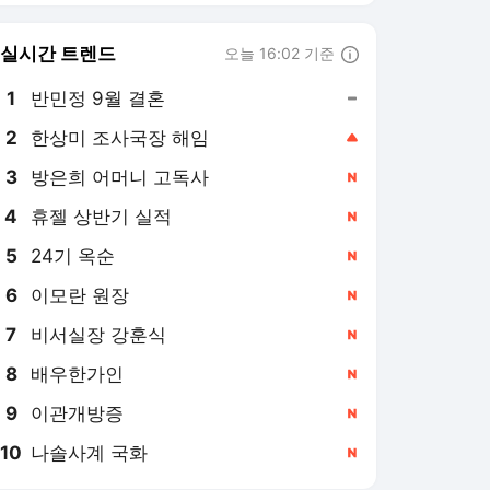
8
배우한가인
,신규
9
이관개방증
,신규
10
나솔사계 국화
,신규
경향신문 랭킹 뉴스
최근 3시간 집계 결과입니다.
많이 본 뉴스
탐독한 뉴스
1
[단독]이태원 특조위 한
상미 조사국장 ‘해임’…위
원장 사임 등 내홍 끝 중
8시간 전
징계
2
‘삼전닉스 레버리지
ETF’ 불길 끄자…증시
널뛰기 진정세
8시간 전