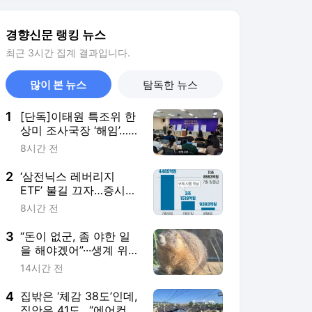
3
“돈이 없군, 좀 야한 일
을 해야겠어”···생계 위기
에 성인 플랫폼 ‘온리팬
14시간 전
스’ 뛰어든 ‘다람쥐’
4
집밖은 ‘체감 38도’인데,
집안은 41도…“에어컨
켜도 32도 찜통”
8시간 전
5
“호남 반도체 방해하는
미 7공군 박살내자”···미
군기지 무단침입 대학생
8시간 전
단체 회원 3명 구속, 1명
은 기각
서비스 바로가기
뉴스
연예
스포츠
뉴스 홈
기후/환경
사회
경제
정치
국제