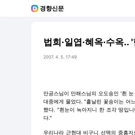
경향신문
법희·일엽·혜옥·수옥.. 
2007. 4. 5. 17:49
만공스님이 만해스님의 오도송인 '흰 눈
대중에게 물었다. "흩날린 꽃송이는 어느
했다. "흰눈이 녹아지니 한 조각 땅입니
다."
우리나라 근현대 비구니 선맥의 중흥자로 