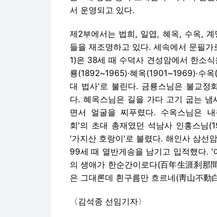
서 운영되고 있다.
제2부에서는 법희, 일엽, 혜옥, 수옥, 
들을 재조명하고 있다. 세속에서 문필가로
1)은 38세 때 수덕사 견성암에서 한소식
룡(1892~1965)·혜옥(1901~1969)·
대 법사'로 불린다. 금룡스님은 불교정
다. 혜옥스님은 길을 가다 고기 굽는 냄
면서 얼굴을 찌푸렸다. 수옥스님은 내
회'의 초대 총재였던 석남사 인홍스님(19
'가지산 호랑이'로 불렸다. 해인사 삼선암
99세 때 열반게송을 남기고 입적했다. 
의 생애가 한순간이로다(百年生涯刹那間)
은 그대론데 흰구름만 흐르네(靑山不動白雲
〈김석종 선임기자〉