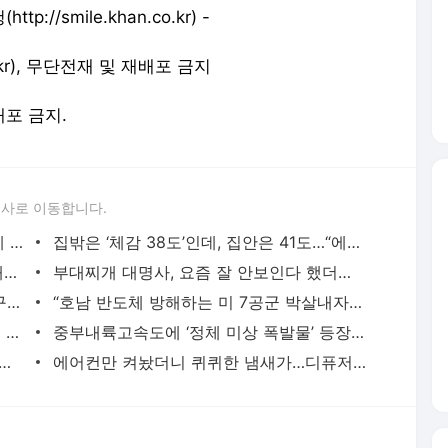
//smile.khan.co.kr) -
.kr), 무단전재 및 재배포 금지
배포 금지.
론사로 이동합니다.
“돈이 없군, 좀 야한 일을 해야겠어”···생계 위기에 성인 플랫폼 ‘온리팬스’ 뛰어든 ‘다
집밖은 ‘체감 38도’인데, 집안은 41도…“에어컨 켜도 32도 찜통”
[단독]이태원 특조위 한상미 조사국장 ‘해임’…위원장 사임 등 내홍 끝 중징계
부대찌개 대명사, 요즘 잘 안보인다 했더니···프랜차이즈 ‘놀부’ 회생 신청, 지난해 영업손
유리병 상자 옮기다가···한국전자기술연구원서 ‘유독물질 유출’ 300명 대피
“호남 반도체 방해하는 미 7공군 박살내자”···미군기지 무단침입 대학생단체 회원 3명 구속,
“불법 촬영 우려”···‘스마트 안경’ 금지하는 식당·극장 늘어난다
중부내륙고속도에 ‘정체 미상 폭발물’ 등장···처리반 출동에 차량 정체 빚어져
회 이슈된 레버리지 ETF…정청래 “김민석, 피눈물 흘리는 국민께 사과해야”
에어컨만 켜놨더니 퀴퀴한 냄새가…디퓨저 없이 집안 공기 상쾌하게 만드는 법