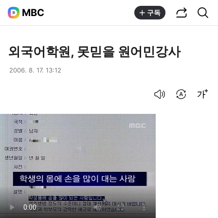
공유하기
통합검색
MBC
구독
외국어학원, 못믿을 원어민강사
2006. 8. 17. 13:12
음성으로 듣기
번역 설정
글씨크기 조절하기