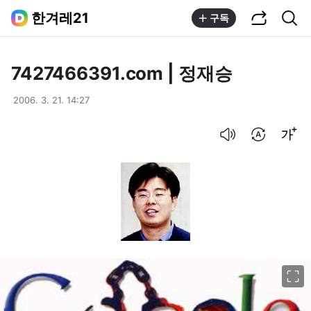
공유하기
통합검색
한겨레21
구독
7427466391.com | 정재승
2006. 3. 21. 14:27
음성으로 듣기
번역 설정
글씨크기 조절하기
이미지 크게 보기