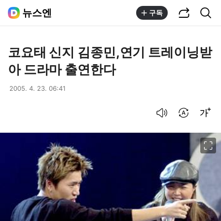
공유하기
통합검색
뉴스엔
구독
코요태 신지 김종민,연기 트레이닝받
아 드라마 출연한다
2005. 4. 23. 06:41
음성으로 듣기
번역 설정
글씨크기 조절하기
이미지 크게 보기