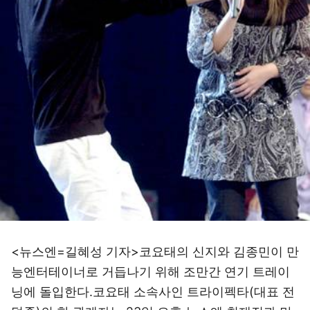
<뉴스엔=길혜성 기자>코요태의 신지와 김종민이 만
능엔터테이너로 거듭나기 위해 조만간 연기 트레이
닝에 돌입한다.코요태 소속사인 트라이펙타(대표 전