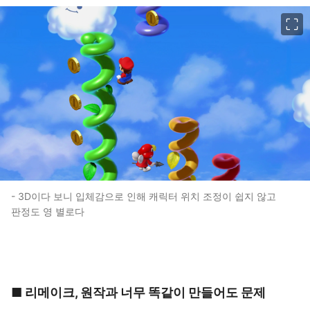
이미지 크게 보기
- 3D이다 보니 입체감으로 인해 캐릭터 위치 조정이 쉽지 않고
판정도 영 별로다
■ 리메이크, 원작과 너무 똑같이 만들어도 문제