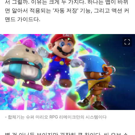
서 그럴까. 이유는 크게 두 가지다. 하나는 맵이 바뀌
면 알아서 적용되는 '자동 저장' 기능, 그리고 액션 커
맨드 가이드다.
이미지 크게 보기
- 합체기는 슈퍼 마리오 RPG 리메이크만의 시스템이다
별 것 아닌듯 보이지만 굉장히 큰 차이다. 씨 오브 스