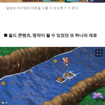
- 알맞은 타이밍에 버튼을 누를 수 있도록 '!' 가 뜬다
■ 필드 콘텐츠, 명작이 될 수 있었던 또 하나의 재료
이미지 크게 보기