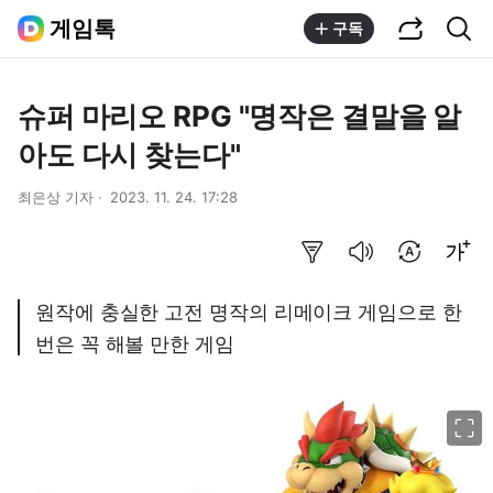
공유하기
통합검색
게임톡
구독
슈퍼 마리오 RPG "명작은 결말을 알
아도 다시 찾는다"
최은상 기자
2023. 11. 24. 17:28
요약보기
음성으로 듣기
번역 설정
글씨크기 조절하기
원작에 충실한 고전 명작의 리메이크 게임으로 한
번은 꼭 해볼 만한 게임
이미지 크게 보기