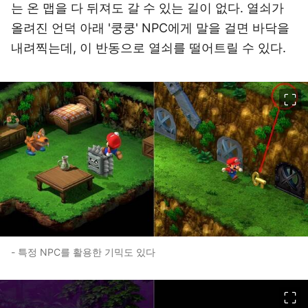
는 온 맵을 다 뒤져도 갈 수 있는 길이 없다. 열쇠가
올려진 언덕 아래 '쿵쿵' NPC에게 말을 걸면 바닥을
내려찍는데, 이 반동으로 열쇠를 떨어트릴 수 있다.
이미지 크게 보기
- 특정 NPC를 활용한 기믹도 있다
이미지 크게 보기