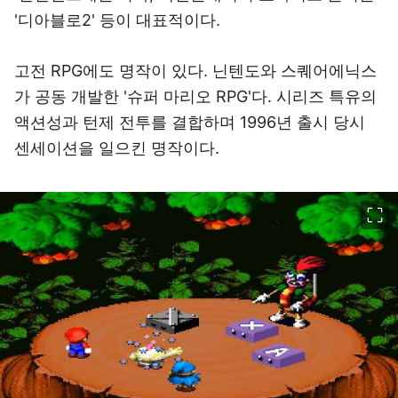
'디아블로2' 등이 대표적이다.
고전 RPG에도 명작이 있다. 닌텐도와 스퀘어에닉스
가 공동 개발한 '슈퍼 마리오 RPG'다. 시리즈 특유의
액션성과 턴제 전투를 결합하며 1996년 출시 당시
센세이션을 일으킨 명작이다.
이미지 크게 보기