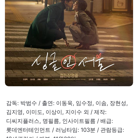
감독: 박범수 / 출연: 이동욱, 임수정, 이솜, 장현성,
김지영, 이미도, 이상이, 지이수 외 / 제작:
디씨지플러스, 명필름, 인사이트필름 / 배급:
롯데엔터테인먼트 / 러닝타임: 103분 / 관람등급: