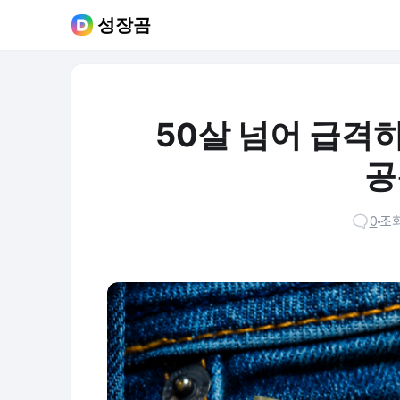
성장곰
50살 넘어 급격
공
0
조회