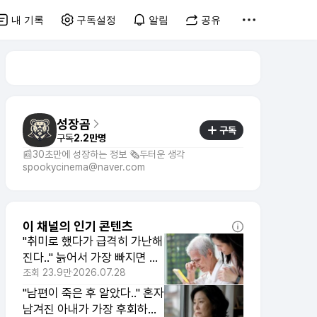
내 기록
구독설정
알림
공유
성장곰
구독
구독
2.2만명
📰30초만에 성장하는 정보 🗞️두터운 생각
spookycinema@naver.com
이 채널의 인기 콘텐츠
"취미로 했다가 급격히 가난해
진다.." 늙어서 가장 빠지면 안
되는 취미 1위
조회
23.9만
2026.07.28
"남편이 죽은 후 알았다.." 혼자
남겨진 아내가 가장 후회하는