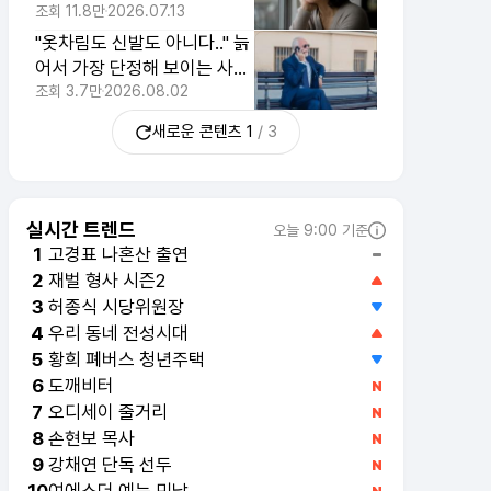
것 1위
조회
11.8만
2026.07.13
"옷차림도 신발도 아니다.." 늙
어서 가장 단정해 보이는 사람
의 특징 1위
조회
3.7만
2026.08.02
새로운 콘텐츠
1
/
3
실시간 트렌드
오늘 9:00 기준
고경표 나혼산 출연
1
재벌 형사 시즌2
2
허종식 시당위원장
3
우리 동네 전성시대
4
황희 폐버스 청년주택
5
도깨비터
6
오디세이 줄거리
7
손현보 목사
8
강채연 단독 선두
9
여에스더 예능 민낯