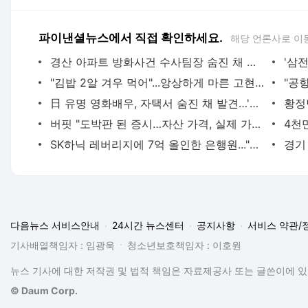
파이낸셜뉴스에서 직접 확인하세요.
해당 언론사로 이
경산 아파트 방화사건 수사팀장 숨진 채 발견…사망 경위 조사
"김밥 2알 겨우 먹어"...앙상하게 마른 고현정, 다이어트 아닌 '음식 공포증' 고백 [헬스톡]
日 유명 영화배우, 자택서 숨진 채 발견…'마약투약 혐의'
버핏 "도박판 된 증시…자산 가격, 실제 가치보다 비싸"
SK하닉 레버리지에 7억 올인한 은행원..."한 달 만에 5억 증발" 멘붕
다음뉴스 서비스안내
24시간 뉴스센터
공지사항
서비스 약관/
기사배열책임자 : 임광욱
청소년보호책임자 : 이호원
뉴스 기사에 대한 저작권 및 법적 책임은 자료제공사 또는 글쓴이에 있으
© Daum Corp.