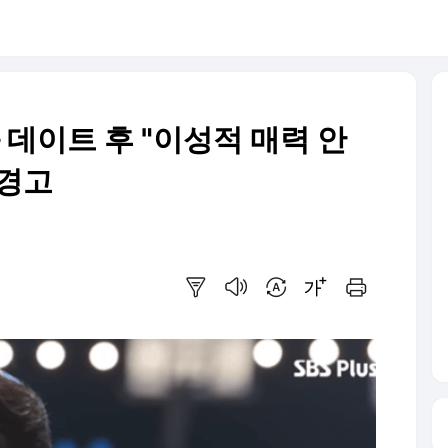
 데이트 후 "이성적 매력 안
 경고
요약보기
음성으로 듣기
번역 설정
글씨크기 조절하기
인쇄하기