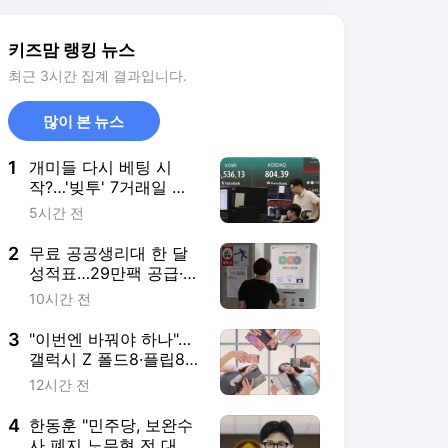
2
무료 공공생리대 한 달
성적표…29만팩 공급·남
용 사례 '0건'
10시간 전
3
"이번엔 바꿔야 하나"…
갤럭시 Z 폴드8·플립8
드디어 오늘 출시
12시간 전
4
한동훈 "민주당, 보완수
사 폐지 노무현 전 대통
령에 바친다 실토"
11시간 전
5
"이 정도일 줄은"…신형
아반떼 첫날 1만1094대
계약, 역대 최고 찍었다
5시간 전
서비스 바로가기
뉴스
연예
스포츠
뉴스 홈
기후/환경
사회