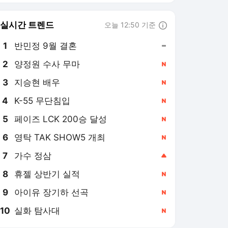
6
영탁 TAK SHOW5 개최
,신규
7
가수 정삼
,상승
8
휴젤 상반기 실적
,신규
9
아이유 장기하 선곡
,신규
10
실화 탐사대
,신규
키즈맘 랭킹 뉴스
최근 3시간 집계 결과입니다.
많이 본 뉴스
1
개미들 다시 베팅 시
작?…'빚투' 7거래일 만
에 반등
5시간 전