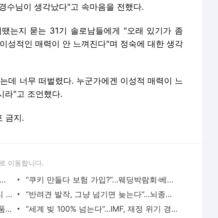
"경수님이 생각났다"고 속마음을 전했다.
어땠는지 묻는 31기 솔로남들에게 "오래 있기가 좀
 "이성적인 매력이 안 느껴진다"며 정숙에 대한 생각
하는데 너무 떠벌렸다. 누군가에겐 이성적 매력이 느
시라"고 조언했다.
포 금지.
로 이동합니다.
라지지 않았다”…30세 청년, 장기기증으로 삶 이어져 - 키즈맘
“쿠키 만들다 보험 가입?”…웨딩박람회·베이비페어 ‘종신보험 주의보’ - 키즈맘
“야간돌봄 인력 늘린다”…청년 복지일자리 확대 - 키즈맘
“반려견 발작, 그냥 넘기면 늦는다”…뇌종양 치료 ‘새 선택지’ 주목 - 키즈맘
“장바구니 부담 낮춘다”…이마트, 신선식품 최대 40% 할인 - 키즈맘
“세계 빚 100% 넘는다”…IMF, 재정 위기 경고 왜 나왔나 - 키즈맘