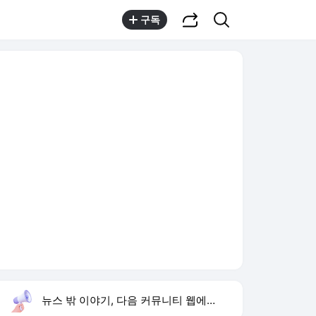
공유하기
검색
구독
뉴스 밖 이야기, 다음 커뮤니티 웹에서 보기
실시간 트렌드
오늘 12:50 기준
툴팁보기
1
반민정 9월 결혼
,유지
2
양정원 수사 무마
,신규
3
지승현 배우
,신규
4
K-55 무단침입
,신규
5
페이즈 LCK 200승 달성
,신규