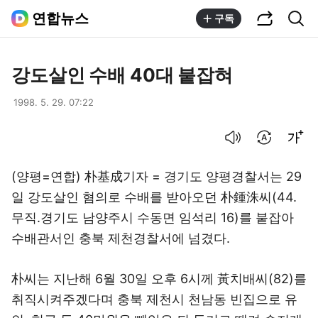
공유하기
통합검색
연합뉴스
구독
강도살인 수배 40대 붙잡혀
1998. 5. 29. 07:22
음성으로 듣기
번역 설정
글씨크기 조절하기
(양평=연합) 朴基成기자 = 경기도 양평경찰서는 29
일 강도살인 혐의로 수배를 받아오던 朴鍾洙씨(44.
무직.경기도 남양주시 수동면 임석리 16)를 붙잡아
수배관서인 충북 제천경찰서에 넘겼다.
朴씨는 지난해 6월 30일 오후 6시께 黃치배씨(82)를
취직시켜주겠다며 충북 제천시 천남동 빈집으로 유