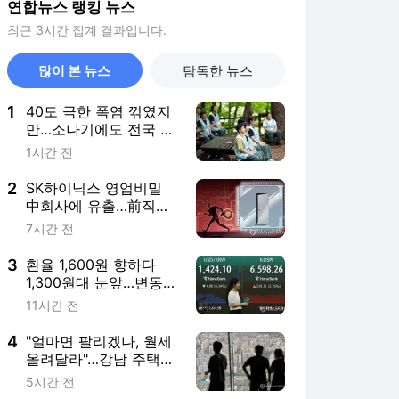
연합뉴스 랭킹 뉴스
최근 3시간 집계 결과입니다.
많이 본 뉴스
탐독한 뉴스
1
40도 극한 폭염 꺾였지
만…소나기에도 전국 무
더위 "지친다"
1시간 전
2
SK하이닉스 영업비밀
中회사에 유출…前직원
2심도 징역1년6개월
7시간 전
3
환율 1,600원 향하다
1,300원대 눈앞…변동성
금융위기 후 최고
11시간 전
4
"얼마면 팔리겠나, 월세
올려달라"…강남 주택시
장 '혼란'
5시간 전