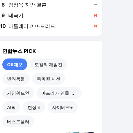
8
엄정욱 지안 결혼
,유지
9
태극기
,신규
10
아틀레티코 마드리드
,신규
연합뉴스
PICK
OK제보
로컬의 재발견
반려동물
특파원 시선
게임위드인
아프리카 인물 열전
AI픽
현장in
사이테크+
베스트셀러