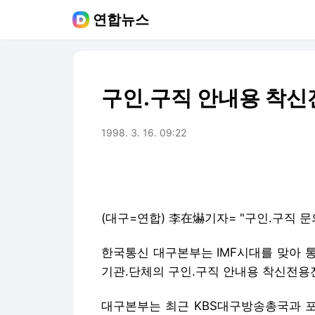
연합뉴스
구인.구직 안내용 착신
1998. 3. 16. 09:22
(대구=연합) 李在爀기자= "구인.구직 문
한국통신 대구본부는 IMF시대를 맞아 
기관.단체의 구인.구직 안내용 착신전용
대구본부는 최근 KBS대구방송총국과 포