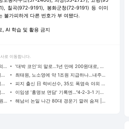
방노동사무소(57-2400), 의성(33-2727), 고령(95
191), 칠곡(972-9191), 봉화군청(72-9191) 등 이미
는 불가피하게 다른 번호가 부 여됐다.
포, AI 학습 및 활용 금지
론사로 이동합니다.
말·소 피까지 환자에게…"중일전쟁 때 日의대서 인체 수혈실험" | 연합뉴스
'대박 코인'의 말로…1년 만에 200원대로, 100분의 1 쪽박 | 연합뉴스
'축구의 신' 메시 부친 별세…스타 아들 뒤에 선 조용한 조력자 | 연합뉴스
최태원, 노소영에 약 1조원 지급하나…내주 재상고 안하면 확정(종합) | 연합뉴스
봉황대기서 나온 낭만야구…1회 21실점에도 볼넷 없이 정면 승부 | 연합뉴스
피지 출신 日 럭비선수, 35도 폭염속 야외 훈련하다 열사병 사망(종합) | 연합뉴스
바이든 차남 "아버지, 암 전이돼 고통스럽게 투병 중" | 연합뉴스
이임생 '홍명보 면담' 기록엔…"4-2-3-1 기본에 4-3-3도" | 연합뉴스
측정치는 음주운전 처벌기준 0.03%…법원 무죄 선고 이유는 | 연합뉴스
해남서 논일 나간 80대 경운기 깔려 숨져 | 연합뉴스