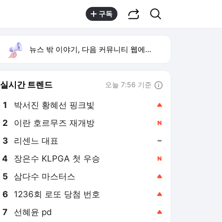
공유하기
검색
구독
뉴스 밖 이야기, 다음 커뮤니티 웹에서 보기
실시간 트렌드
오늘 7:56 기준
툴팁보기
1
박서진 황혜선 핑크빛
,상승
2
이란 호르무즈 재개방
,신규
3
리센느 대표
,유지
4
장은수 KLPGA 첫 우승
,신규
5
삼다수 마스터스
,상승
6
1236회 로또 당첨 번호
,상승
7
선혜윤 pd
,상승