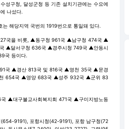
 수성구청, 달성군청 등 기존 설치기관에는 수요에
에 나섰다.
는 해당지역 국번의 1919번으로 통일돼 있다.
7국을 비롯, ▲동구청 961국 ▲남구청 474국 ▲
42국 ▲달서구청 636국 ▲경주시청 749국 ▲안동시
39국 등이다.
91국 ▲경산 813국 및 816국 ▲영천 35국 ▲문경
천 654국 ▲영양 683국 ▲성주 932국 ▲군위 83
26국 ▲대구불교사회복지회 471국 ▲구미지방노동
54-9191), 포항시청(42-9191), 포항 남구청(72