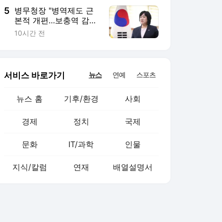
5
병무청장 "병역제도 근
본적 개편…보충역 감축·
폐지방안 검토"
10시간 전
서비스 바로가기
뉴스
연예
스포츠
뉴스 홈
기후/환경
사회
경제
정치
국제
문화
IT/과학
인물
지식/칼럼
연재
배열설명서