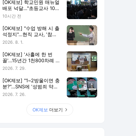
[OK제보] 학교민원 매뉴얼
배포 넉달…"초등교사 10명
중 7명 존재 몰라"
10시간 전
[OK제보] "수업 방해 시 출
석정지"…현직 교사, '참교
육법' 국민청원
2026. 8. 1.
[OK제보] '사흘에 한 번
꼴'…15년간 1천800차례 복
지시설 찾은 '나눔왕'
2026. 7. 29.
[OK제보] "1~2방울이면 충
분?"…SNS에 '성범죄 약물'
광고 횡행
2026. 7. 26.
OK제보
더보기