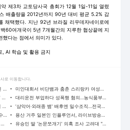
 제3차 교토당사국 총회가 12월 1일-11일 열렸
배출량을 2012년까지 90년 대비 평균 5.2% 감
를 채택했다. 지난 92년 브라질 리우데자네이로에
1백60여개국이 5년 7개월간의 지루한 협상끝에 지
련했다는 점에서 의미가 있다.
포, AI 학습 및 활용 금지
론사로 이동합니다.
'당근'에서 구한 20대 가사도우미, 의뢰인 모친 유품 훔쳐가 | 연합뉴스
미인대회서 비단뱀과 춤춘 스리랑카 여성…동물학대 벌금형 | 연합뉴스
캐리비안 베이 여자탈의실에 "남성 있다" 신고 | 연합뉴스
대리운전 부업하다 성폭행 혐의…농식품부 산하 기관 직원 구속 | 연합뉴스
신호위반 후 도주한 배달 기사, 잠복 끝에 잡고 보니 수배자 | 연합뉴스
'샴악어·외래종 뱀' 배후엔 밀수조직…전국으로 택배 판매했다(종합) | 연합뉴스
2천억대 '깡통보증서' 발행하고 30억원 수수료 챙긴 유령보험사 | 연합뉴스
용산 거주 일본인 인플루언서, 라이브방송 도중 사망 | 연합뉴스
현직 경찰관 '음주 뺑소니' 수사정보 피의자 지인에 유출 의혹(종합) | 연합뉴스
유승민 딸 '논문쪼개기' 의혹 조사 고려대 "연구부정행위 아냐" | 연합뉴스