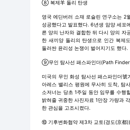
⑧ 복제羊 돌리 탄생
영국 에딘버러 소재 로슬린 연구소는 2월
성공했다고 발표했다. 6년생 암양 세포
른 양의 난자와 결합한 뒤 다시 양의 
한 새끼양 돌리의 탄생으로 인간 복제
둘러싼 윤리성 논쟁이 벌어지기도 했다.
⑨무인 탐사선 패스파인더(Path Finder
미국의 무인 화성 탐사선 패스파인더號가 
아레스 밸리스 평원에 무사히 도착, 탐
소저너는 당초 1주일 동안 임무를 수행
밝혀줄 귀중한 사진자료 1만장 가량과 
한 관심을 고조시켰다.
⑩ 기후변화협약 제3차 교토(경도(京都)