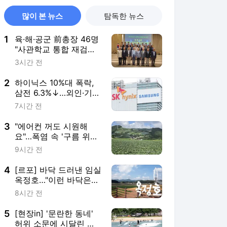
많이 본 뉴스
탐독한 뉴스
1
육·해·공군 前총장 46명
"사관학교 통합 재검토
강력 건의"
3시간 전
2
하이닉스 10%대 폭락,
삼전 6.3%↓…외인·기관
팔았다(종합)
7시간 전
3
"에어컨 꺼도 시원해
요"…폭염 속 '구름 위의
땅' 안반데기
9시간 전
4
[르포] 바닥 드러낸 임실
옥정호…"이런 바닥은
난생처음"
8시간 전
5
[현장in] '문란한 동네'
허위 소문에 시달린 양