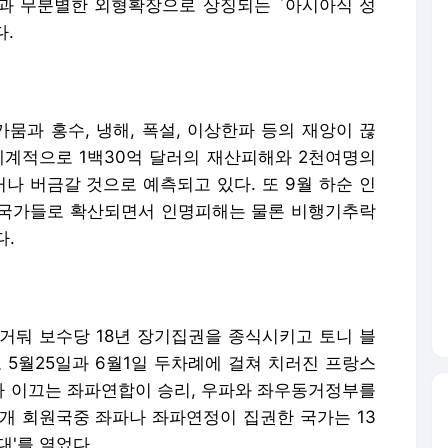
융과 무분별한 외형확장으로 상징되는 `아시아식 성
다.
뭄과 홍수, 냉해, 폭설, 이상한파 등의 재앙이 끊
세계적으로 1백30억 달러의 재산피해와 2천여명의
거나 버금갈 것으로 예측되고 있다. 또 9월 하순 인
 국가들로 확산되면서 인명피해는 물론 비행기추락
다.
 거둬 보수당 18년 장기집권을 종식시키고 토니 블
또 5월25일과 6월1일 두차례에 걸쳐 치러진 프랑스
 이끄는 좌파연합이 승리, 우파와 좌우동거정부를
15개 회원국중 좌파나 좌파연정이 집권한 국가는 13
'를 열었다.