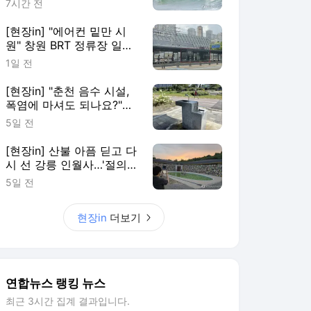
7시간 전
[현장in] "에어컨 밑만 시
원" 창원 BRT 정류장 일부
이용객 볼멘소리
1일 전
[현장in] "춘천 음수 시설,
폭염에 마셔도 되나요?"…
안내 없어 시민 혼란
5일 전
[현장in] 산불 아픔 딛고 다
시 선 강릉 인월사…'절의
문턱부터 낮췄다'
5일 전
현장in
더보기
연합뉴스 랭킹 뉴스
최근 3시간 집계 결과입니다.