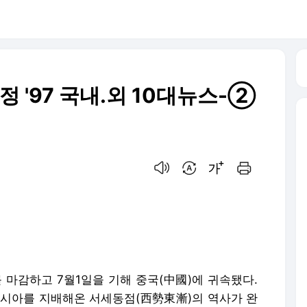
 '97 국내.외 10대뉴스-②
음성으로 듣기
번역 설정
글씨크기 조절하기
인쇄하기
 마감하고 7월1일을 기해 중국(中國)에 귀속됐다.
아시아를 지배해온 서세동점(西勢東漸)의 역사가 완