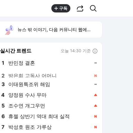
공유하기
검색
구독
뉴스 밖 이야기, 다음 커뮤니티 웹에서 보기
실시간 트렌드
오늘 14:30 기준
툴팁보기
1
반민정 결혼
,유지
2
방은희 고독사 어머니
,신규
3
이태원특조위 해임
,유지
4
양정원 수사 무마
,상승
5
조수연 개그우먼
,상승
6
휴젤 상반기 역대 최대 실적
,신규
7
박성호 원조 갸루상
,신규