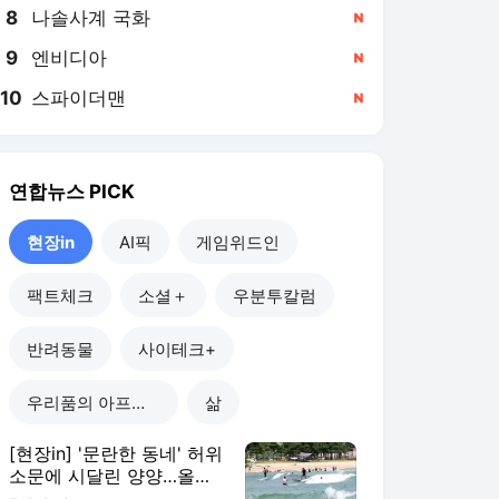
8
나솔사계 국화
,신규
9
엔비디아
,신규
10
스파이더맨
,신규
연합뉴스
PICK
현장in
AI픽
게임위드인
팩트체크
소셜＋
우분투칼럼
반려동물
사이테크+
우리품의 아프리카인
삶
[현장in] '문란한 동네' 허위
소문에 시달린 양양…올여
름 피서객 급증