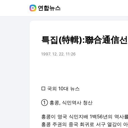
연합뉴스
특집(特輯):聯合通信선정
1997. 12. 22. 11:26
□ 국외 10대 뉴스
① 홍콩, 식민역사 청산
홍콩이 영국 식민지배 1백56년의 역사를
홍콩 주권의 중국 회귀로 서구 열강이 