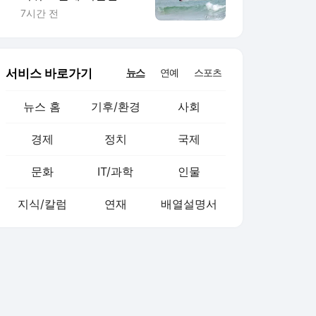
양…올여름 피서객 급증
7시간 전
서비스 바로가기
뉴스
연예
스포츠
뉴스 홈
기후/환경
사회
경제
정치
국제
문화
IT/과학
인물
지식/칼럼
연재
배열설명서