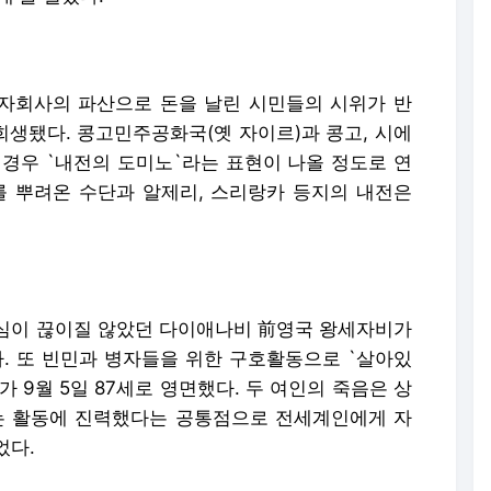
자회사의 파산으로 돈을 날린 시민들의 시위가 반
희생됐다. 콩고민주공화국(옛 자이르)과 콩고, 시에
 경우 `내전의 도미노`라는 표현이 나올 정도로 연
를 뿌려온 수단과 알제리, 스리랑카 등지의 내전은
심이 끊이질 않았던 다이애나비 前영국 왕세자비가
다. 또 빈민과 병자들을 위한 구호활동으로 `살아있
 9월 5일 87세로 영면했다. 두 여인의 죽음은 상
는 활동에 진력했다는 공통점으로 전세계인에게 자
었다.