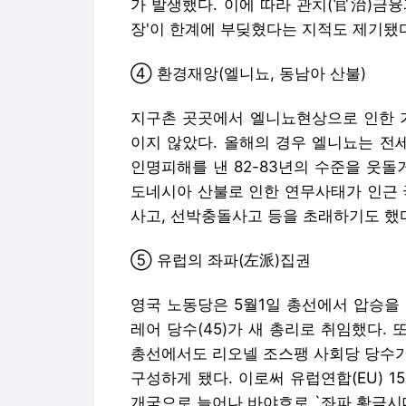
가 발생했다. 이에 따라 관치(官治)금
장'이 한계에 부딪혔다는 지적도 제기됐
④ 환경재앙(엘니뇨, 동남아 산불)
지구촌 곳곳에서 엘니뇨현상으로 인한 가
이지 않았다. 올해의 경우 엘니뇨는 전
인명피해를 낸 82-83년의 수준을 웃돌
도네시아 산불로 인한 연무사태가 인근
사고, 선박충돌사고 등을 초래하기도 했
⑤ 유럽의 좌파(左派)집권
영국 노동당은 5월1일 총선에서 압승을
레어 당수(45)가 새 총리로 취임했다. 
총선에서도 리오넬 조스팽 사회당 당수가
구성하게 됐다. 이로써 유럽연합(EU) 
개국으로 늘어나 바야흐로 `좌파 황금시대