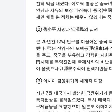
전히 막을 내렸다. 이로써 홍콩은 중국(
인권과 자유의 보장 다짐속에 중국(中國
제만 배울 뿐 정치는 배우지 않겠다는 중
② 鄧小平 사망과 江澤民의 집권
근 20년간 12억 인구를 이끌어온 중국 
했다. 鄧은 전임자인 모택동(毛澤東)과
을 주도, 중국을 부유하고 강력한 사회
門사태를 무력진압해 국제사회의 비난을 
이 쏠렸으나 江澤民주석이 권력기반을 
③ 아시아 금융위기와 세계적 파장
지난 7월 태국에서 발생한 금융위기가 
폭락현상을 불러일으켰다. 특히 태국과 
구제금융을 요청했으며 일본도 야마이치