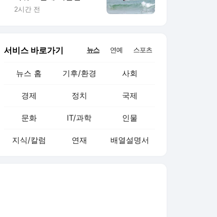
양…올여름 피서객 급증
2시간 전
서비스 바로가기
뉴스
연예
스포츠
뉴스 홈
기후/환경
사회
경제
정치
국제
문화
IT/과학
인물
지식/칼럼
연재
배열설명서