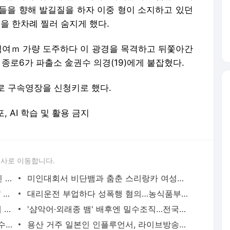
들을 향해 발길질을 하자 이중 형이 소지하고 있던
목을 한차례 찔러 숨지게 했다.
4백여ｍ 가량 도주하다 이 광경을 목격하고 뒤쫓아간
 종로6가 파출소 金권수 의경(19)에게 붙잡혔다.
로 구속영장을 신청키로 했다.
포, AI 학습 및 활용 금지
론사로 이동합니다.
'당근'에서 구한 20대 가사도우미, 의뢰인 모친 유품 훔쳐가 | 연합뉴스
미인대회서 비단뱀과 춤춘 스리랑카 여성…동물학대 벌금형 | 연합뉴스
캐리비안 베이 여자탈의실에 "남성 있다" 신고 | 연합뉴스
대리운전 부업하다 성폭행 혐의…농식품부 산하 기관 직원 구속 | 연합뉴스
신호위반 후 도주한 배달 기사, 잠복 끝에 잡고 보니 수배자 | 연합뉴스
'샴악어·외래종 뱀' 배후엔 밀수조직…전국으로 택배 판매했다(종합) | 연합뉴스
2천억대 '깡통보증서' 발행하고 30억원 수수료 챙긴 유령보험사 | 연합뉴스
용산 거주 일본인 인플루언서, 라이브방송 도중 사망 | 연합뉴스