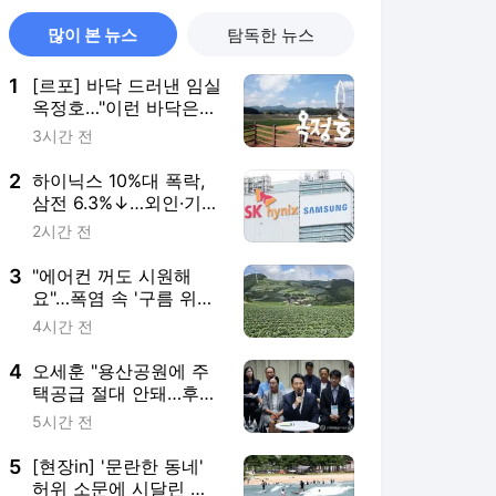
많이 본 뉴스
탐독한 뉴스
1
[르포] 바닥 드러낸 임실
옥정호…"이런 바닥은
난생처음"
3시간 전
2
하이닉스 10%대 폭락,
삼전 6.3%↓…외인·기관
팔았다(종합)
2시간 전
3
"에어컨 꺼도 시원해
요"…폭염 속 '구름 위의
땅' 안반데기
4시간 전
4
오세훈 "용산공원에 주
택공급 절대 안돼…후대
에 물려줄 책임"
5시간 전
5
[현장in] '문란한 동네'
허위 소문에 시달린 양