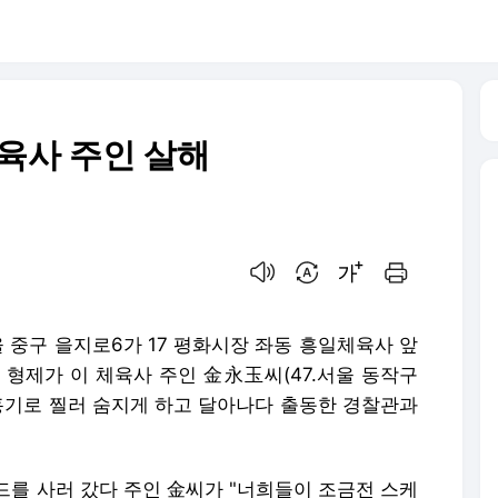
체육사 주인 살해
음성으로 듣기
번역 설정
글씨크기 조절하기
인쇄하기
서울 중구 을지로6가 17 평화시장 좌동 흥일체육사 앞
이 형제가 이 체육사 주인 金永玉씨(47.서울 동작구
를 흉기로 찔러 숨지게 하고 달아나다 출동한 경찰관과
드를 사러 갔다 주인 金씨가 "너희들이 조금전 스케