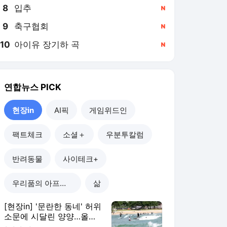
8
입추
,신규
9
축구협회
,신규
10
아이유 장기하 곡
,신규
연합뉴스
PICK
현장in
AI픽
게임위드인
팩트체크
소셜＋
우분투칼럼
반려동물
사이테크+
우리품의 아프리카인
삶
[현장in] '문란한 동네' 허위
소문에 시달린 양양…올여
름 피서객 급증