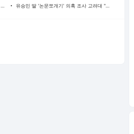
현직 경찰관 '음주 뺑소니' 수사정보 피의자 지인에 유출 의혹(종합) | 연합뉴스
유승민 딸 '논문쪼개기' 의혹 조사 고려대 "연구부정행위 아냐" | 연합뉴스