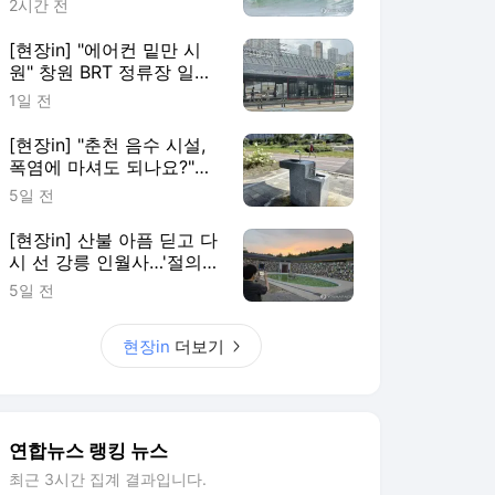
2시간 전
[현장in] "에어컨 밑만 시
원" 창원 BRT 정류장 일부
이용객 볼멘소리
1일 전
[현장in] "춘천 음수 시설,
폭염에 마셔도 되나요?"…
안내 없어 시민 혼란
5일 전
[현장in] 산불 아픔 딛고 다
시 선 강릉 인월사…'절의
문턱부터 낮췄다'
5일 전
현장in
더보기
연합뉴스 랭킹 뉴스
최근 3시간 집계 결과입니다.