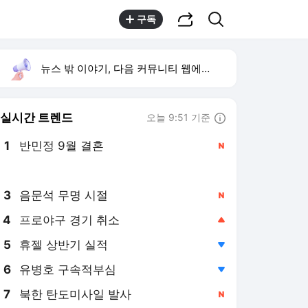
공유하기
검색
구독
뉴스 밖 이야기, 다음 커뮤니티 웹에서 보기
실시간 트렌드
오늘 9:51 기준
툴팁보기
1
반민정 9월 결혼
,신규
2
이승철 유퀴즈 출연
,하락
3
음문석 무명 시절
,신규
4
프로야구 경기 취소
,상승
5
휴젤 상반기 실적
,하락
6
유병호 구속적부심
,하락
7
북한 탄도미사일 발사
,신규