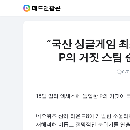
패드앤팝콘
“국산 싱글게임 최
P의 거짓 스팀 
0
조
16일 얼리 액세스에 돌입한 P의 거짓이 
네오위즈 산하 라운드8이 개발한 소울라
재해석해 어둡고 절망적인 분위기를 연출