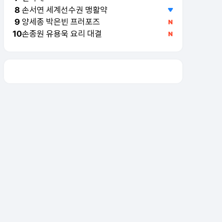
손서연 세계선수권 맹활약
8
양세종 박은빈 프러포즈
9
손종원 유용욱 요리 대결
10