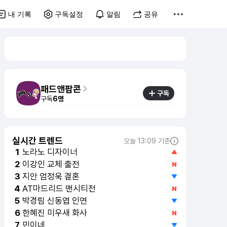
내 기록
구독설정
알림
공유
패드앤팝콘
구독
구독
6명
실시간 트렌드
오늘 13:09 기준
노라노 디자이너
1
이강인 교체 출전
2
지안 엄정욱 결혼
3
AT마드리드 맨시티전
4
박경림 신동엽 인연
5
한혜진 미우새 화사
6
민이네
7