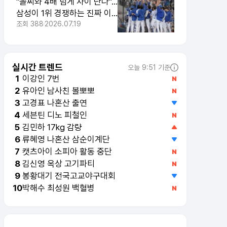
"꼴찌와 4배 넘게 차이 난다"…
삼성이 1위 경쟁하는 진짜 이
유
조회
388
2026.07.19
실시간 트렌드
오늘 9:51 기준
이강인 7번
1
유아인 남사친 볼뽀뽀
2
고경표 나혼산 출연
3
세븐틴 디노 피철인
4
김민하 17kg 감량
5
류혜영 나혼산 삼순이계단
6
캣츠아이 소피아 활동 중단
7
김신영 옥상 고기파티
8
봉황대기 전국고교야구대회
9
박해수 최성원 백혈병
10