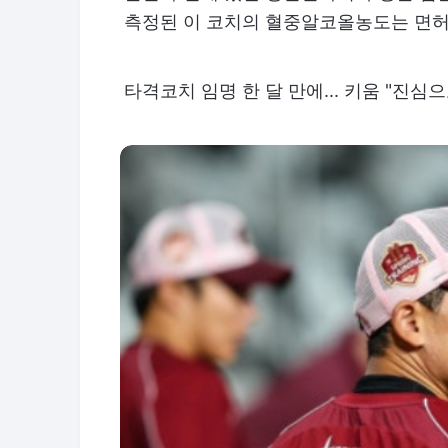
측정된 이 코치의 혈중알코올농도는 면허
타격코치 임명 한 달 만에... 키움 "진심으