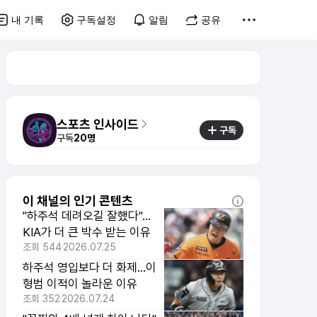
내 기록
구독설정
알림
공유
스포츠 인사이드
구독
구독
20명
이 채널의 인기 콘텐츠
"하주석 데려오길 잘했다"…
KIA가 더 큰 박수 받는 이유
조회
544
2026.07.25
하주석 영입보다 더 화제…이
형범 이적이 놀라운 이유
조회
352
2026.07.24