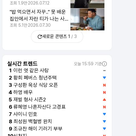
끼치는 현상
조회
1.9만
2026.07.12
"밥 먹으면서 자꾸.." 못 배운
집안에서 자란 티가 나는 사람
의 공통 행동 1위
조회
5.1만
2026.07.30
새로운 콘텐츠
1
/
3
실시간 트렌드
오늘 15:59 기준
이런 엿 같은 사랑
1
황희 폐버스 청년주택
2
구성환 옥상 식당 오픈
3
하영 배우
4
재벌 형사 시즌2
5
류혜영 나혼자산다 고경표
6
샤이니 민호
7
최성원 백혈병 완치
8
조규찬 해이 기러기 부부
9
신천지