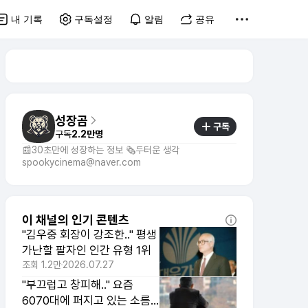
내 기록
구독설정
알림
공유
성장곰
구독
구독
2.2만명
📰30초만에 성장하는 정보 🗞️두터운 생각
spookycinema@naver.com
이 채널의 인기 콘텐츠
"김우중 회장이 강조한.." 평생
가난할 팔자인 인간 유형 1위
조회
1.2만
2026.07.27
"부끄럽고 창피해.." 요즘
6070대에 퍼지고 있는 소름