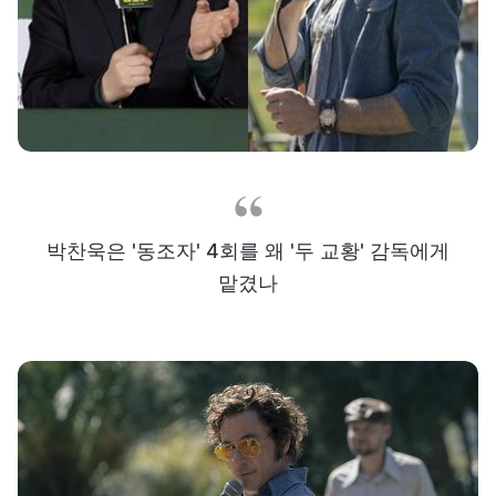
박찬욱은 '동조자' 4회를 왜 '두 교황' 감독에게
맡겼나