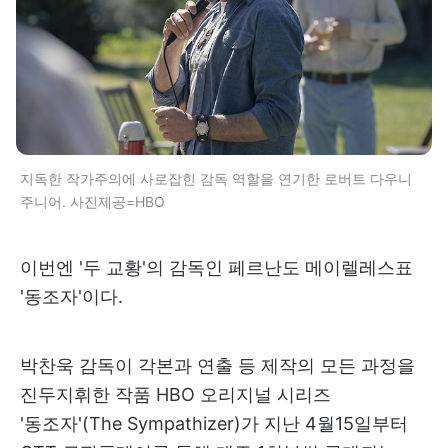
지독한 작가주의에 사로잡힌 감독 역할을 연기한 로버트 다우니
주니어. 사진제공=HBO
이번엔 '두 교황'의 감독인 페르난도 메이렐레스표
'동조자'이다.
박찬욱 감독이 각본과 연출 등 제작의 모든 과정을
진두지휘한 작품 HBO 오리지널 시리즈
'동조자'(The Sympathizer)가 지난 4월15일부터