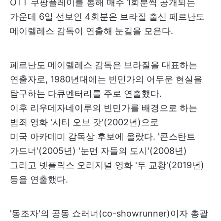
OTT 쿠팡플레이를 통해 매주 1회분씩 공개되는
가운데 6일 선보인 4회분은 브라질 출신 페르난도
메이렐레스 감독이 연출해 눈길을 모은다.
페르난도 메이렐레스 감독은 브라질을 대표하는
연출자로, 1980년대에는 빈민가의 어두운 현실을
탐구하는 다큐멘터리를 주로 연출했다.
이후 리우데자네이루의 빈민가를 배경으로 하는
범죄 영화 '시티 오브 갓'(2002년)으로
미국 아카데미 감독상 후보에 올랐다. '콘스탄트
가드너'(2005년) '눈먼 자들의 도시'(2008년)
그리고 넷플릭스 오리지널 영화 '두 교황'(2019년)
등을 연출했다.
'동조자'의 공동 쇼러너(co-showrunner)이자 총괄