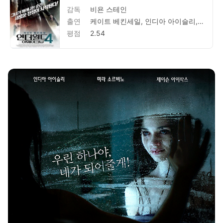
감독
비욘 스테인
출연
케이트 베킨세일, 인디아 아이슬리, 테오 제임스, 마이클 엘리, 스티븐 레아, 찰스 댄스, 샌드린 홀트, 크리스틴 홀든 리드, 제이콥 블레어, 아담 그레이든 레이드, J. 마이클 스트라츤스키, 존 힐라빈, 케빈 그레비스, 대니 맥브라이드, 렌 와이즈먼, 게리 루체시, 톰 로젠버그, 리차드 S. 라이트, 스킵 윌리엄슨, 렌 와이즈먼
평점
2.54