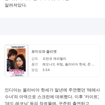
알려져있다.
로미오와 줄리엣
감독
프란코 제피렐리
출연
레오나드 위팅, 올리비아 핫세, 존 맥케너리, 마일로 오시어, 팻 헤이우드, 로버트 스티븐스, 마이클 요크, 브루스 로빈슨, 폴 하드윅, 나타샤 패리, 안토니오 피에르페데리시, 에스메랄다 루스폴리, 로베르토 비사코, 로이 홀더, 디슨 러벨, 카를로 팔무치, 리처드 워릭, 윌리엄 셰익스피어, 니노 로타, 프란코 제피렐리, 다닐로 도나티, 레지날드 밀스, 프랑코 브루사티, 파스쿠알리노 드 산티스, 안소니 헤이블록 앨런, 리처드 B. 굿윈, 마에스트로 다미코, 존 브래번, 로렌조 몬지아르디노
평점
3.54
인디아는 올리비아 핫세가 말년에 주연했던 ‘테레사
수녀’의 아역으로 스크린에 데뷔했다. 이후 ‘카이트’,
‘데드 레코닝’ 등의 장르물에. 꾸준히 출연하고