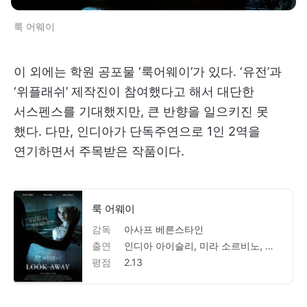
룩 어웨이
이 외에는 학원 공포물 ‘룩어웨이’가 있다. ‘유전’과
‘위플래쉬’ 제작진이 참여했다고 해서 대단한
서스펜스를 기대했지만, 큰 반향을 일으키진 못
했다. 다만, 인디아가 단독주연으로 1인 2역을
연기하면서 주목받은 작품이다.
룩 어웨이
감독
아사프 베른스타인
출연
인디아 아이슬리, 미라 소르비노, 제이슨 아이삭스, 해리슨 길버트슨, 페넬로페 미첼, 존 C. 맥도널드, 크리스텐 해리스, 마이클 번스타인, 어니 피츠, 아사프 베른스타인, 아사프 베른스타인, 브래드 캐플런, 지오라 캐플런, 다나 루시그, 마이클 번스타인, 필리스 랭, 칠릭 마이클리, 아브라함 피르치, 니르 조하르, 마리오 그리고로프, 페드로 루케, 대니 래픽, 낸시 네이어
평점
2.13