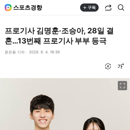
공유하기
통합검색
스포츠경향
구독
프로기사 김명훈·조승아, 28일 결
혼…13번째 프로기사 부부 등극
윤은용 기자
2026. 6. 4. 18:39
번역 설정
글씨크기 조절하기
이미지 크게 보기