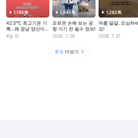
1,196
회
1,045
회
1,282
회
재생수
재생수
재생수
42.5℃ 최고기온 기
모르면 손해 보는 공
여름 달걀, 조심하
록…왜 경남 양산이었
항 가기 전 필수 정보!
요!
을까?
4일 전
2026. 7. 28.
2026. 7. 21.
루프
더보기
로그인
전체보기