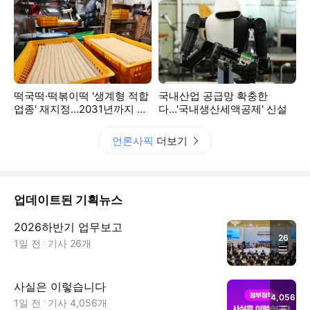
떡국떡·떡볶이떡 '생계형 적합
국내산업 공급망 확충한
업종' 재지정…2031년까지 보
다…'국내생산세액공제' 신설
호
언론사픽
더보기
업데이트된 기획뉴스
2026하반기 업무보고
26
1일 전
기사
26
개
사실은 이렇습니다
4,056
1일 전
기사
4,056
개