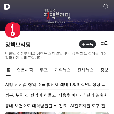
통합검색
알림피드 이동
정책브리핑
구독
대한민국 정부 대표 정책뉴스 채널입니다. 정부 발표 정책을 가장
정확하게 알려드립니다.
홈
언론사픽
루프
기획뉴스
전체뉴스
정보
지방 신산업 창업 소득·법인세 최대 100% 감면…성장 지원 강화
정부, 부처 간 칸막이 허물고 '사용후 배터리' 관리 일원화
동네 보건소도 대학병원급 AI 진료…AI진료지원 도구 전국 보급