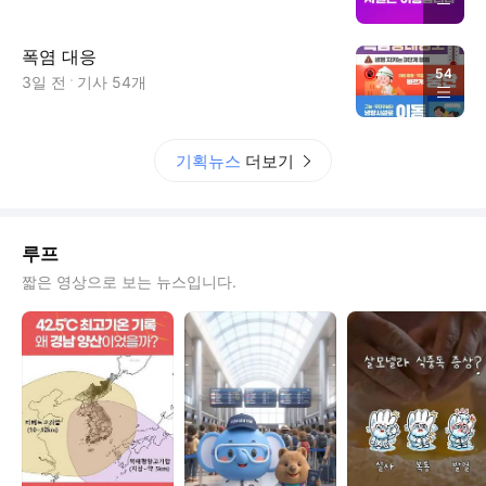
폭염 대응
54
3일 전
기사
54
개
기획뉴스
더보기
루프
짧은 영상으로 보는 뉴스입니다.