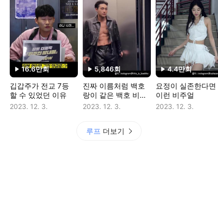
16.6만
회
5,846
회
4.4만
회
재생수
재생수
재생수
깁갑주가 전교 7등
진짜 이름처럼 백호
요정이 실존한다면
할 수 있었던 이유
랑이 같은 백호 비주
이런 비주얼
얼
2023. 12. 3.
2023. 12. 3.
2023. 12. 3.
루프
더보기