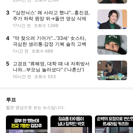
3
"'삼전닉스' 왜 사라고 했냐"…홍진경,
주가 하락 원망 뒤→돌연 영상 삭제
17시간 전
조회수
1,098
4
"약 찾으려 기어가"…'33세' 女스타,
극심한 생리통·감정 기복 솔직 고백
[RE:뷰]
1시간 전
조회수
689
5
고경표 "류혜영, 대학 때 내 자취방서
나와…부모님 놀라셨다" ('나혼산')
[종합]
10시간 전
조회수
553
루프
짧은 영상으로 보는 뉴스입니다.