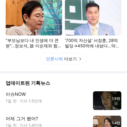
"부모님보다 내 인생에 더 큰
'700억 자산설' 서장훈, 28억
분"…정보석, 故 이순재와 함께
빌딩→450억에 내놨다…약
한 추억에 눈물 [RE:뷰]
400억 시세 차익 예상
언론사픽
더보기
업데이트된 기획뉴스
이슈NOW
1.5만
1일 전
기사
1.5만
개
어제 그거 봤어?
1.4만
1일 전
기사
1.4만
개