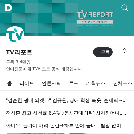
통합검색
알림피드 이동
TV리포트
구독
구독
3.4만
명
연예전문매체 TV리포트 공식 계정입니다.
홈
라이브
언론사픽
루프
기획뉴스
전체뉴스
"겸손한 광대 되겠다" 김규원, 장애 학생 속옷 '손세탁→졸업식 참석'까지…뒤늦은 전해진 미담
전시즌 최고 시청률 8.4%→동시간대 '1위' 차지하더니…톱스타 필두로 화려한 귀환 예고한 韓 예능 ('틈만나면')
아이유, 윤가이 배려 논란→하루 만에 끝내…'별일 없이 산다' 삭제 엔딩 [RE:스타]