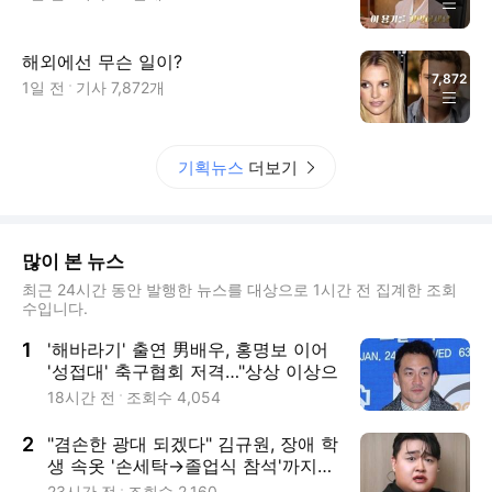
해외에선 무슨 일이?
7,872
1일 전
기사
7,872
개
기획뉴스
더보기
많이 본 뉴스
최근 24시간 동안 발행한 뉴스를 대상으로 1시간 전 집계한 조회
수입니다.
1
'해바라기' 출연 男배우, 홍명보 이어
'성접대' 축구협회 저격…"상상 이상으
로 썩은 조직" [RE:스타]
18시간 전
조회수
4,054
2
"겸손한 광대 되겠다" 김규원, 장애 학
생 속옷 '손세탁→졸업식 참석'까지…
뒤늦은 전해진 미담
23시간 전
조회수
2,160