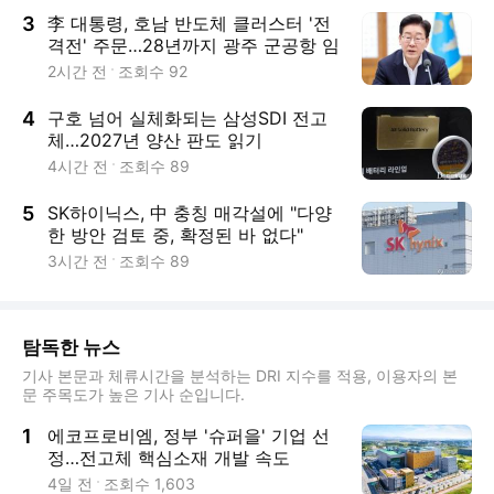
3
李 대통령, 호남 반도체 클러스터 '전
격전' 주문…28년까지 광주 군공항 임
시 이전 지시
2시간 전
조회수
92
4
구호 넘어 실체화되는 삼성SDI 전고
체…2027년 양산 판도 읽기
4시간 전
조회수
89
5
SK하이닉스, 中 충칭 매각설에 "다양
한 방안 검토 중, 확정된 바 없다"
3시간 전
조회수
89
탐독한 뉴스
기사 본문과 체류시간을 분석하는 DRI 지수를 적용, 이용자의 본
문 주목도가 높은 기사 순입니다.
1
에코프로비엠, 정부 '슈퍼을' 기업 선
정…전고체 핵심소재 개발 속도
4일 전
조회수
1,603