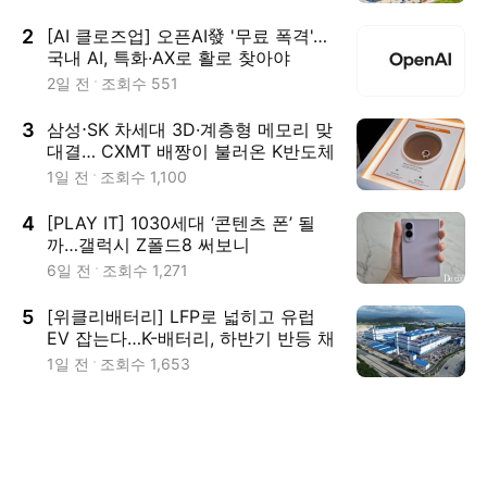
2
[AI 클로즈업] 오픈AI發 '무료 폭격'…
국내 AI, 특화·AX로 활로 찾아야
2일 전
조회수
551
3
삼성⋅SK 차세대 3D·계층형 메모리 맞
대결… CXMT 배짱이 불러온 K반도체
협력 우위 [위클리반도체]
1일 전
조회수
1,100
4
[PLAY IT] 1030세대 ‘콘텐츠 폰’ 될
까…갤럭시 Z폴드8 써보니
6일 전
조회수
1,271
5
[위클리배터리] LFP로 넓히고 유럽
EV 잡는다…K-배터리, 하반기 반등 채
비
1일 전
조회수
1,653