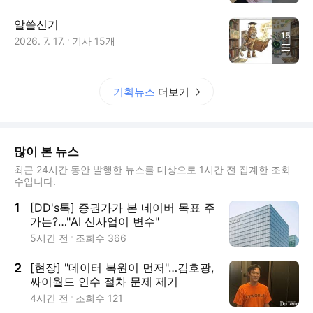
알쓸신기
15
2026. 7. 17.
기사
15
개
기획뉴스
더보기
많이 본 뉴스
최근 24시간 동안 발행한 뉴스를 대상으로 1시간 전 집계한 조회
수입니다.
1
[DD's톡] 증권가가 본 네이버 목표 주
가는?…"AI 신사업이 변수"
5시간 전
조회수
366
2
[현장] "데이터 복원이 먼저"…김호광,
싸이월드 인수 절차 문제 제기
4시간 전
조회수
121