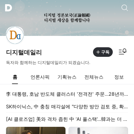
통합검색
알림피드 이동
디지털데일리
구독
독자와 함께하는 디지털데일리가 되겠습니다.
홈
언론사픽
기획뉴스
전체뉴스
정보
李 대통령, 호남 반도체 클러스터 '전격전' 주문…28년까지 광주 군공항 임시 이전 지시
SK하이닉스, 中 충칭 매각설에 "다양한 방안 검토 중, 확정된 바 없다"
[AI 클로즈업] 美와 격차 좁힌 中 ‘AI 풀스택’…韓과는 더 벌어져