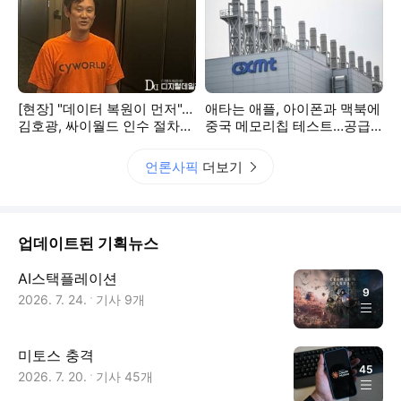
[현장] "데이터 복원이 먼저"…
애타는 애플, 아이폰과 맥북에
김호광, 싸이월드 인수 절차
중국 메모리칩 테스트…공급
문제 제기
난에 백악관 승인 타진
언론사픽
더보기
업데이트된 기획뉴스
AI스택플레이션
9
2026. 7. 24.
기사
9
개
미토스 충격
45
2026. 7. 20.
기사
45
개