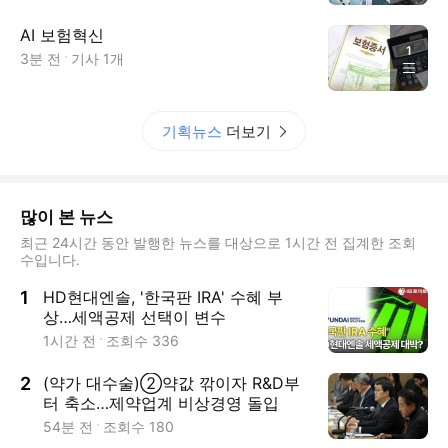
AI 보험혁신
1
3분 전
기사
1
개
기획뉴스
더보기
많이 본 뉴스
최근 24시간 동안 발행한 뉴스를 대상으로 1시간 전 집계한 조회
수입니다.
1
HD현대엔솔, '한국판 IRA' 수혜 부
상…세액공제 선택이 변수
1시간 전
조회수
336
2
(약가 대수술)②약값 깎이자 R&D부
터 축소…제약업계 비상경영 돌입
54분 전
조회수
180