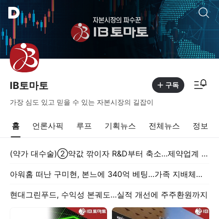
통합검색
알림피드 이동
IB토마토
구독
가장 심도 있고 믿을 수 있는 자본시장의 길잡이
홈
언론사픽
루프
기획뉴스
전체뉴스
정보
(약가 대수술)②약값 깎이자 R&D부터 축소…제약업계 비상경영 돌입
아워홈 떠난 구미현, 본느에 340억 베팅…가족 지배체제 구축
현대그린푸드, 수익성 본궤도…실적 개선에 주주환원까지