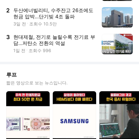
2
두산에너빌리티, 수주잔고 26조에도
현금 압박…단기빚 4조 돌파
3일 전
조회수
10.5만
3
현대제철, 전기로 늘릴수록 전기료 부
담…저탄소 전환의 역설
1일 전
조회수
996
루프
짧은 영상으로 보는 뉴스입니다.