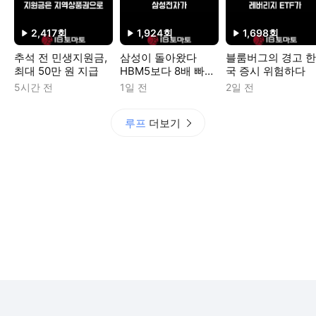
2,417
회
1,924
회
1,698
회
재생수
재생수
재생수
추석 전 민생지원금,
삼성이 돌아왔다
블룸버그의 경고 한
최대 50만 원 지급
HBM5보다 8배 빠르
국 증시 위험하다
다
5시간 전
1일 전
2일 전
루프
더보기
로그인
전체보기