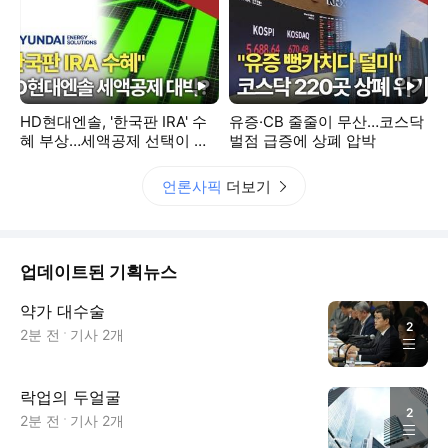
동영상
동영상
HD현대엔솔, '한국판 IRA' 수
유증·CB 줄줄이 무산…코스닥
혜 부상…세액공제 선택이 변
벌점 급증에 상폐 압박
수
언론사픽
더보기
업데이트된 기획뉴스
약가 대수술
2
2분 전
기사
2
개
락업의 두얼굴
2
2분 전
기사
2
개