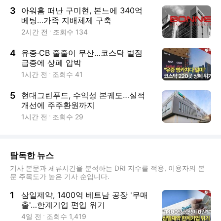
3
아워홈 떠난 구미현, 본느에 340억
베팅…가족 지배체제 구축
2시간 전
조회수
134
4
유증·CB 줄줄이 무산…코스닥 벌점
급증에 상폐 압박
1시간 전
조회수
41
5
현대그린푸드, 수익성 본궤도…실적
개선에 주주환원까지
1시간 전
조회수
29
탐독한 뉴스
기사 본문과 체류시간을 분석하는 DRI 지수를 적용, 이용자의 본
문 주목도가 높은 기사 순입니다.
1
삼일제약, 1400억 베트남 공장 '무매
출'…한계기업 편입 위기
4일 전
조회수
1,419