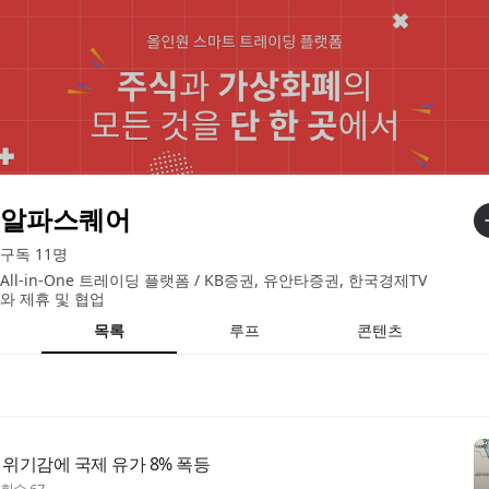
알파스퀘어
구독
11
명
All-in-One 트레이딩 플랫폼 / KB증권, 유안타증권, 한국경제TV
와 제휴 및 협업
목록
루프
콘텐츠
 위기감에 국제 유가 8% 폭등