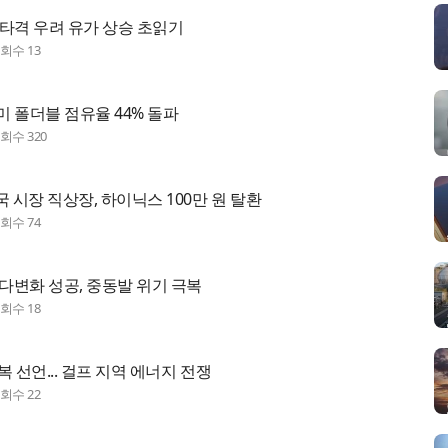
타격 우려 유가 상승 초읽기
조회수
13
 폴더블 점유율 44% 돌파
조회수
320
국 시장 직상장, 하이닉스 100만 원 탈환
조회수
74
 다변화 성공, 중동발 위기 극복
조회수
18
보복 선언... 걸프 지역 에너지 전쟁
조회수
22