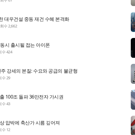
조회수
67
한 대우건설 중동 재건 수혜 본격화
조회수
2,662
 동시 출시될 접는 아이폰
회수
424
관련주 강세의 본질: 수요와 공급의 불균형
회수
29
출 100조 돌파 36만전자 가시권
회수
43
인상 압박에 축산가 시름 깊어져
회수
12