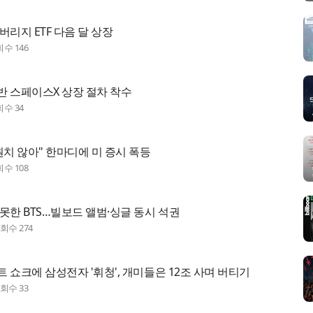
버리지 ETF 다음 달 상장
회수
146
반 스페이스X 상장 절차 착수
회수
34
원치 않아" 한마디에 미 증시 폭등
회수
108
못한 BTS…빌보드 앨범·싱글 동시 석권
조회수
274
 쇼크에 삼성전자 '휘청', 개미들은 12조 사며 버티기
조회수
33