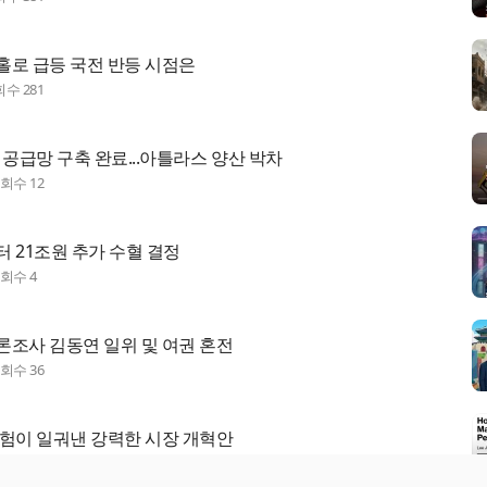
홀로 급등 국전 반등 시점은
회수
281
 공급망 구축 완료...아틀라스 양산 박차
조회수
12
 21조원 추가 수혈 결정
조회수
4
론조사 김동연 일위 및 여권 혼전
조회수
36
경험이 일궈낸 강력한 시장 개혁안
조회수
3