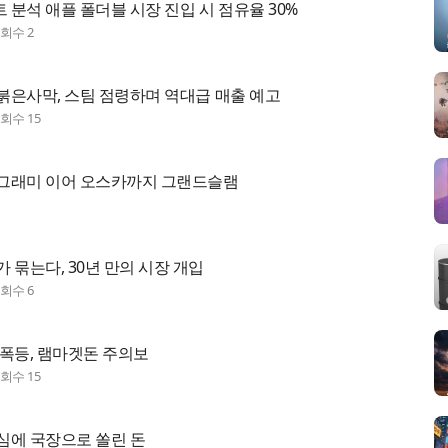
분석 애플 폴더블 시장 진입 시 점유율 30%
조회수
2
 붉은사막, 스팀 점령하며 역대급 매출 예고
조회수
15
그래미 이어 오스카까지 그랜드슬램
 묶는다, 30년 만의 시장 개입
조회수
6
 폭등, 램마겟돈 주의보
조회수
15
심에 국장으로 쏠린 돈