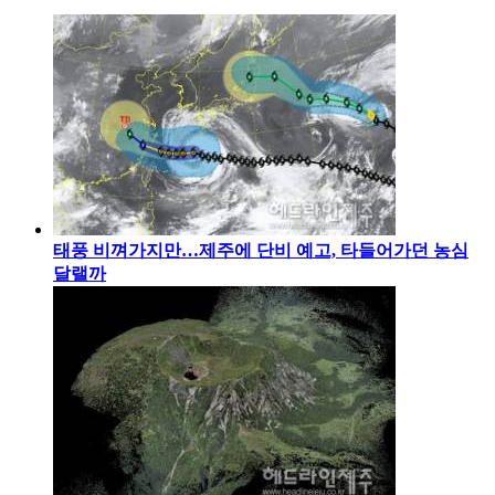
태풍 비껴가지만…제주에 단비 예고, 타들어가던 농심
달랠까