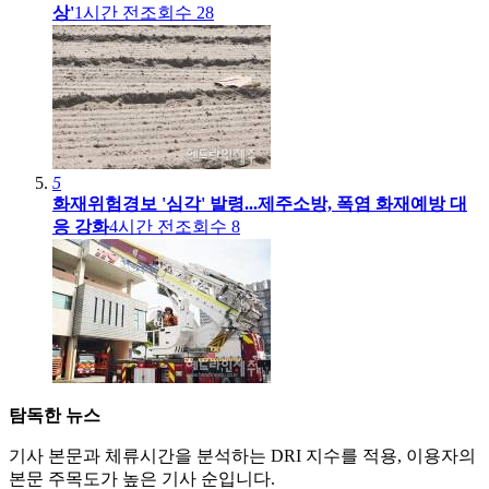
상'
1시간 전
조회수
28
5
화재위험경보 '심각' 발령...제주소방, 폭염 화재예방 대
응 강화
4시간 전
조회수
8
탐독한 뉴스
기사 본문과 체류시간을 분석하는 DRI 지수를 적용, 이용자의
본문 주목도가 높은 기사 순입니다.