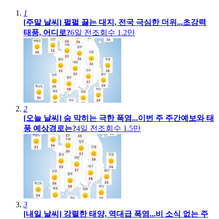
1
[주말 날씨] 펄펄 끓는 대지, 전국 극심한 더위...초강력
태풍, 어디로?
6일 전
조회수
1.2만
2
[오늘 날씨] 숨 막히는 극한 폭염...이번 주 주간예보와 태
풍 예상경로는?
4일 전
조회수
1.5만
3
[내일 날씨] 강렬한 태양, 역대급 폭염...비 소식 없는 주