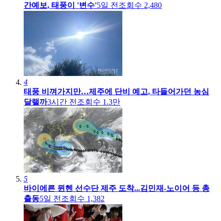
간예보, 태풍이 '변수'
5일 전
조회수
2,480
4
태풍 비껴가지만…제주에 단비 예고, 타들어가던 농심
달랠까
3시간 전
조회수
1.3만
5
바이에른 뮌헨 선수단 제주 도착...김민재-노이어 등 총
출동
5일 전
조회수
1,382