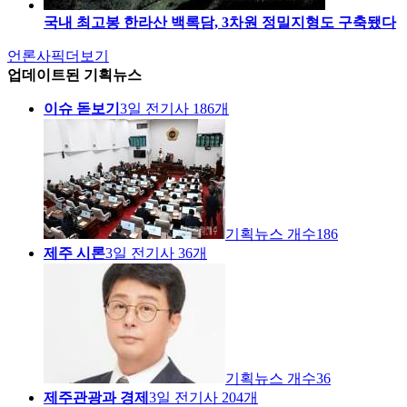
국내 최고봉 한라산 백록담, 3차원 정밀지형도 구축됐다
언론사픽
더보기
업데이트된 기획뉴스
이슈 돋보기
3일 전
기사
186
개
기획뉴스 개수
186
제주 시론
3일 전
기사
36
개
기획뉴스 개수
36
제주관광과 경제
3일 전
기사
204
개