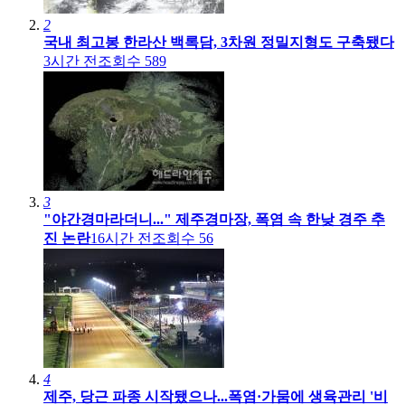
2
국내 최고봉 한라산 백록담, 3차원 정밀지형도 구축됐다
3시간 전
조회수
589
3
"야간경마라더니..." 제주경마장, 폭염 속 한낮 경주 추
진 논란
16시간 전
조회수
56
4
제주, 당근 파종 시작됐으나...폭염·가뭄에 생육관리 '비