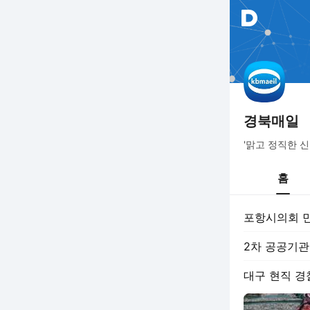
경북매일
'맑고 정직한 
홈
포항시의회 민
2차 공공기관
대구 현직 경