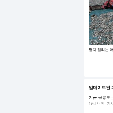
멸치 말리는 
업데이트된 
지금 울릉도
19시간 전
기