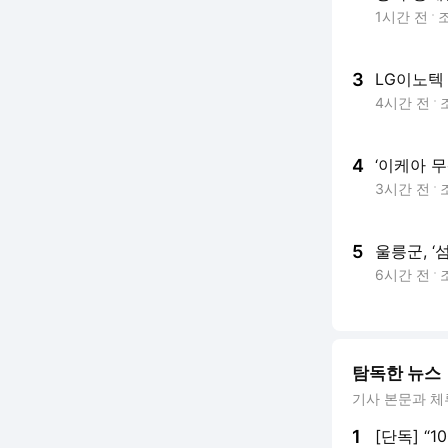
1시간 전
3
LG이노텍
4시간 전
4
‘이케아 
3시간 전
5
울릉군, ‘
6시간 전
탐독한 뉴스
기사 본문과 체
1
[단독] “