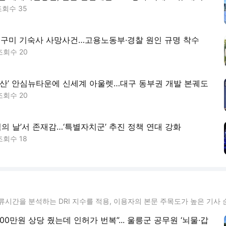
조회수
35
 구미 기숙사 사망사건…고용노동부·경찰 원인 규명 착수
조회수
20
무산’ 안심뉴타운에 신세계 아울렛…대구 동부권 개발 본궤도
조회수
20
섬의 날’서 존재감…‘특별자치군’ 추진 정책 연대 강화
조회수
18
류시간을 분석하는 DRI 지수를 적용, 이용자의 본문 주목도가 높은 기사 
1000만원 상당 줬는데 인허가 번복”... 울릉군 공무원 ‘뇌물·갑