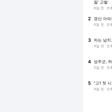
질’ 고발
6일 전
조
2
경산 아파
6일 전
조
3
차는 넘치
4일 전
조
4
성주군, 
5일 전
조
5
“고1 첫 
4일 전
조