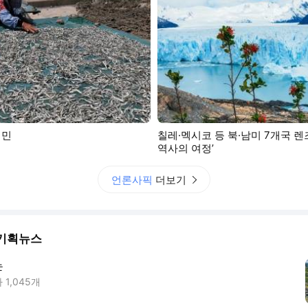
어민
칠레·멕시코 등 북·남미 7개국 렌
역사의 여정’
언론사픽
더보기
기획뉴스
는
사
1,045
개