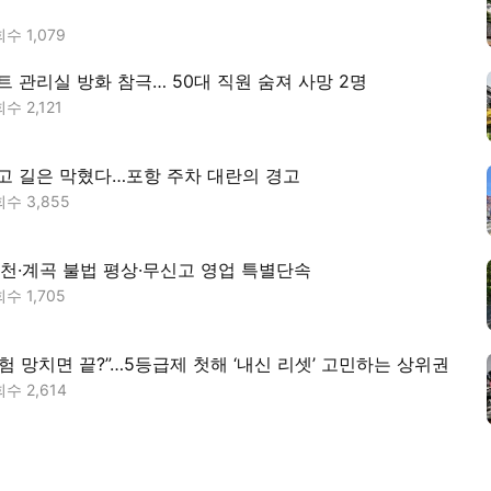
회수
1,079
트 관리실 방화 참극… 50대 직원 숨져 사망 2명
회수
2,121
고 길은 막혔다…포항 주차 대란의 경고
회수
3,855
하천·계곡 불법 평상·무신고 영업 특별단속
회수
1,705
시험 망치면 끝?”…5등급제 첫해 ‘내신 리셋’ 고민하는 상위권
회수
2,614