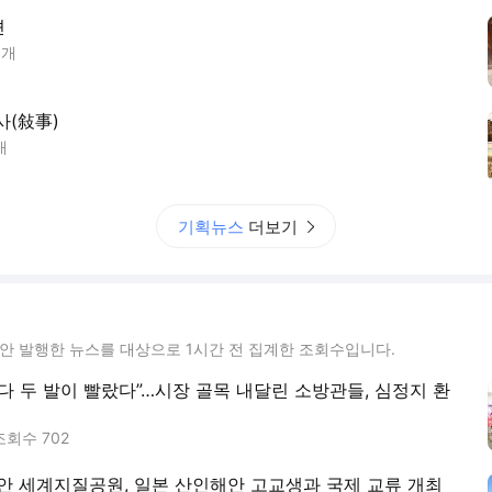
견
1
개
사(敍事)
개
기획뉴스
더보기
동안 발행한 뉴스를 대상으로 1시간 전 집계한 조회수입니다.
다 두 발이 빨랐다”…시장 골목 내달린 소방관들, 심정지 환
조회수
702
안 세계지질공원, 일본 산인해안 고교생과 국제 교류 개최