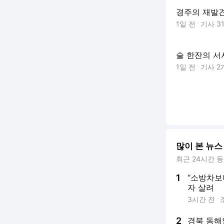
경주의 재발
1일 전
기사
3
술 한잔의 서
1일 전
기사
2
많이 본 뉴스
최근 24시간 
1
“소방차보
자 살려
3시간 전
2
경북 동해