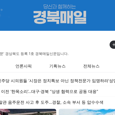
신문' 경상북도 등록 1호 경북매일신문입니다.
언론사픽
기획뉴스
전체뉴스
주당 시의원들 ‘시장은 정치특보 아닌 정책전문가 임명하라’성
 이전 ‘한목소리’…대구·경북 “상생 협력으로 공동 대응”
찰관 음주운전 사고 후 도주…경찰, 소속 부서 등 압수수색