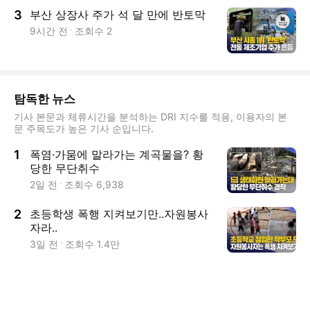
3
부산 상장사 주가 석 달 만에 반토막
9시간 전
조회수
2
탐독한 뉴스
기사 본문과 체류시간을 분석하는 DRI 지수를 적용, 이용자의 본
문 주목도가 높은 기사 순입니다.
1
폭염·가뭄에 말라가는 계곡물을? 황
당한 무단취수
2일 전
조회수
6,938
2
초등학생 폭행 지켜보기만..자원봉사
자라..
3일 전
조회수
1.4만