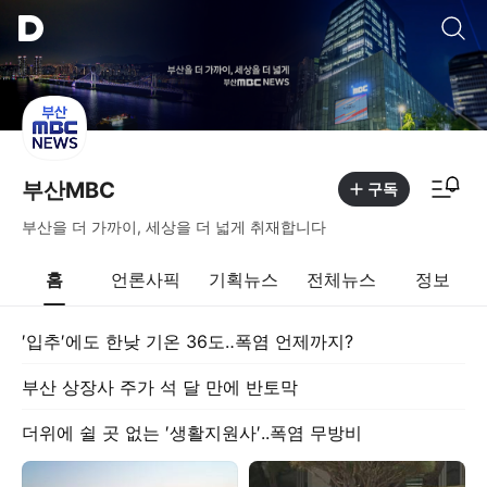
통합검색
알림피드 이동
부산MBC
구독
부산을 더 가까이, 세상을 더 넓게 취재합니다
홈
언론사픽
기획뉴스
전체뉴스
정보
′입추′에도 한낮 기온 36도‥폭염 언제까지?
부산 상장사 주가 석 달 만에 반토막
더위에 쉴 곳 없는 ′생활지원사′..폭염 무방비