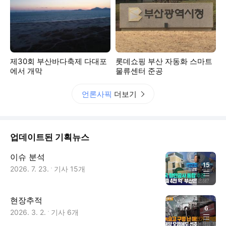
제30회 부산바다축제 다대포
롯데쇼핑 부산 자동화 스마트
에서 개막
물류센터 준공
언론사픽
더보기
업데이트된 기획뉴스
이슈 분석
15
2026. 7. 23.
기사
15
개
현장추적
6
2026. 3. 2.
기사
6
개