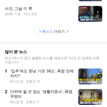
사건, 그날 이 후
2
2025. 7. 8.
기사
2
개
기획뉴스
더보기
많이 본 뉴스
최근 24시간 동안 발행한 뉴스를 대상으로 1시간 전 집계한 조회
수입니다.
1
′입추′에도 한낮 기온 36도‥폭염 언제
까지?
9시간 전
조회수
17
2
더위에 쉴 곳 없는 ′생활지원사′..폭염
무방비
9시간 전
조회수
7