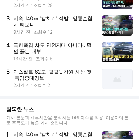
2시간 전
조회수
28
3
시속 140㎞ '칼치기' 적발.. 암행순찰
차 타보니
9시간 전
조회수
12
4
극한폭염 차도 안전지대 아니다.. 펄
펄 끓는 내부
13시간 전
조회수
5
5
아스팔트 62도 '펄펄'.. 강원 사상 첫
'폭염중대경보'
2시간 전
조회수
2
탐독한 뉴스
기사 본문과 체류시간을 분석하는 DRI 지수를 적용, 이용자의 본
문 주목도가 높은 기사 순입니다.
1
시속 140㎞ '칼치기' 적발.. 암행순찰