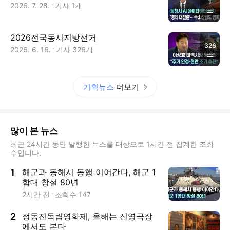
1
2026. 7. 28.
기사
1
개
2026전국동시지방선거
326
2026. 6. 16.
기사
326
개
기획뉴스
더보기
많이 본 뉴스
최근 24시간 동안 발행한 뉴스를 대상으로 1시간 전 집계한 조회
수입니다.
1
해군과 동해시 동행 이어간다, 해군 1
함대 창설 80년
2시간 전
조회수
147
2
정동진독립영화제, 올해는 신영극장
에서도 본다