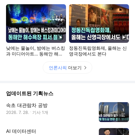
동영상
동영상
낮에는 물놀이, 밤에는 버스킹
정동진독립영화제, 올해는 신
과 미디어아트... 동해안 해수
영극장에서도 본다
욕장 피서 절정
언론사픽
더보기
업데이트된 기획뉴스
속초 대관람차 공방
1
2026. 7. 28.
기사
1
개
AI 데이터센터