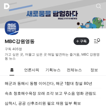
통합검색
알림피드 이동
MBC강원영동
구독
구독
405
명
가고 싶은 곳, 머물고 싶은 곳 매일 발견하는 즐거움, MBC 강원영
동 뉴스
홈
언론사픽
기획뉴스
전체뉴스
정보
해군과 동해시 동행 이어간다, 해군 1함대 창설 80년
속초 청호해수욕장 모래 조각 보고 무소음 영화 관람도
삼척시, 공공 산후조리원 필요 재원 일부 확보