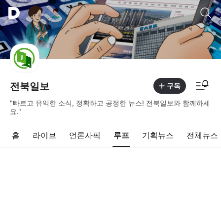
통합검색
알림피드 이동
전북일보
구독
"빠르고 유익한 소식, 정확하고 공정한 뉴스! 전북일보와 함께하세
요."
홈
라이브
언론사픽
루프
기획뉴스
전체뉴스