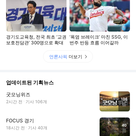
경기도교육청, 전국 최초 ‘교권
‘폭염 브레이크’ 마친 SSG, 이
보호전담관’ 300명으로 확대
번주 반등 흐름 이어갈까
언론사픽
더보기
업데이트된 기획뉴스
굿모닝위즈
106
2시간 전
기사
106
개
FOCUS 경기
40
18시간 전
기사
40
개