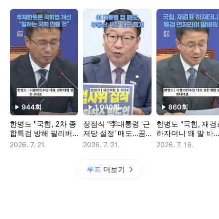
944
회
1,040
회
860
회
재생수
재생수
재생수
한병도 "국힘, 2차 종
정점식 “李대통령 '근
한병도 "국힘, 재검
합특검 방해 필리버
저당 설정' 매도...꼼
하자더니 왜 말 바
스터...일하는 국회 위
수에 감탄"
나"
2026. 7. 21.
2026. 7. 21.
2026. 7. 16.
해 바로잡겠다"
루프
더보기