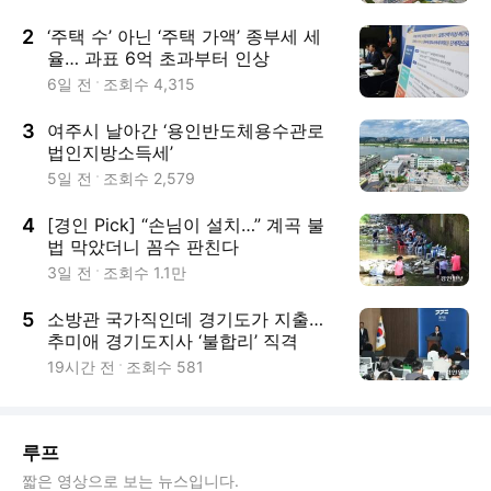
2
‘주택 수’ 아닌 ‘주택 가액’ 종부세 세
율… 과표 6억 초과부터 인상
6일 전
조회수
4,315
3
여주시 날아간 ‘용인반도체용수관로
법인지방소득세’
5일 전
조회수
2,579
4
[경인 Pick] “손님이 설치…” 계곡 불
법 막았더니 꼼수 판친다
3일 전
조회수
1.1만
5
소방관 국가직인데 경기도가 지출…
추미애 경기도지사 ‘불합리’ 직격
19시간 전
조회수
581
루프
짧은 영상으로 보는 뉴스입니다.