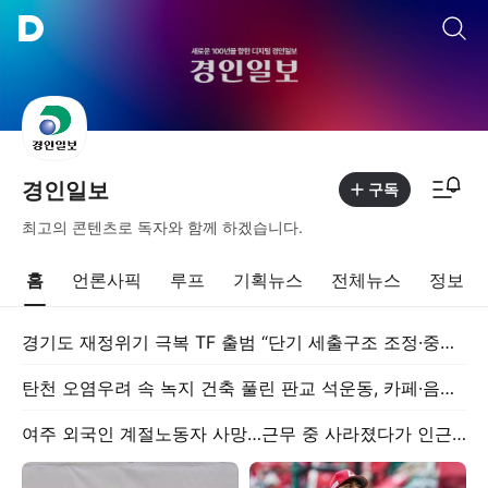
통합검색
알림피드 이동
경인일보
구독
최고의 콘텐츠로 독자와 함께 하겠습니다.
홈
언론사픽
루프
기획뉴스
전체뉴스
정보
경기도 재정위기 극복 TF 출범 “단기 세출구조 조정·중장기 세입제도 개혁”
탄천 오염우려 속 녹지 건축 풀린 판교 석운동, 카페·음식점 ‘우후죽순’
여주 외국인 계절노동자 사망…근무 중 사라졌다가 인근 수풀에서 발견