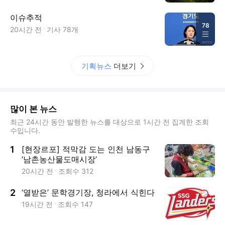
이슈추적
78
20시간 전
기사
78
개
기획뉴스
더보기
많이 본 뉴스
최근 24시간 동안 발행한 뉴스를 대상으로 1시간 전 집계한 조회
수입니다.
1
[현장르포] 적막감 도는 인천 남동구
‘남촌농산물도매시장’
20시간 전
조회수
312
2
‘열받은’ 문학경기장, 청라에서 식힌다
19시간 전
조회수
147