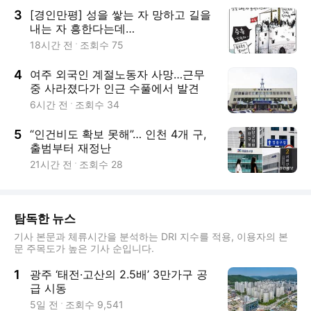
3
[경인만평] 성을 쌓는 자 망하고 길을
내는 자 흥한다는데…
18시간 전
조회수
75
4
여주 외국인 계절노동자 사망…근무
중 사라졌다가 인근 수풀에서 발견
6시간 전
조회수
34
5
“인건비도 확보 못해”… 인천 4개 구,
출범부터 재정난
21시간 전
조회수
28
탐독한 뉴스
기사 본문과 체류시간을 분석하는 DRI 지수를 적용, 이용자의 본
문 주목도가 높은 기사 순입니다.
1
광주 ‘태전·고산의 2.5배’ 3만가구 공
급 시동
5일 전
조회수
9,541