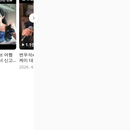
1.1만
회
1,094
회
647
회
브 여행
변우석x아이유 듀엣
열애설보다 더 놀라
추성훈이 강
서 신고
케미 대박! 드라마
운 하정우 결혼기사
정에 오래걸
혜리 #혜
OST 각이네 #21세기
전말 #하정우결혼 #
쩡한 이유 #
2026. 4. 28.
2026. 3. 19.
2026. 2. 28.
혜리유튜
대군부인 #변우석 #
하정우차정원 #하정
추성훈신발 
행 #혜리
변우석노래 #변우석
우아빠 #김용건 #하
어도편한신발
샌들
아이유듀엣 #21세기
정우열애설 #차정원
신발추천 #
대군부인OST #완성
#하정우여자친구 #
발 #여행꿀
커플 #그대네요 #변
하정우결혼날짜 #하
리신발 #운
우석아이유
정우김용건 #하정우
삭발