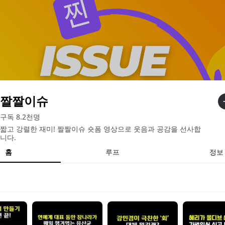
짤짤이슈
구독
8.2천
명
짧고 강렬한 재미! 짤짤이슈 숏폼 영상으로 웃음과 공감을 선사합
니다.
홈
루프
정보