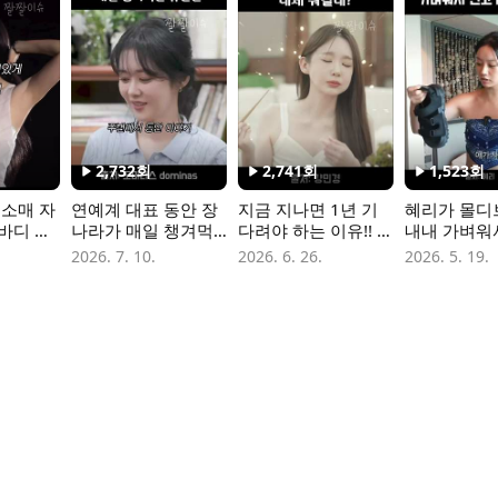
2,732
회
2,741
회
1,523
회
민소매 자
연예계 대표 동안 장
지금 지나면 1년 기
혜리가 몰디
바디 케
나라가 매일 챙겨먹
다려야 하는 이유!! 당
내내 가벼워
만들기
는 유산균 #장나라유
장
다닌 이유 #
2026. 7. 10.
2026. 6. 26.
2026. 5. 19.
산균 #장나라 #과민
리몰디브 #
성대장증후군
브 #혜리여
샌들 #여름