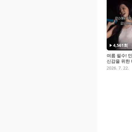
4,561
회
여름 필수! 
신감을 위한 
어, 클린겨 
2026. 7. 22.