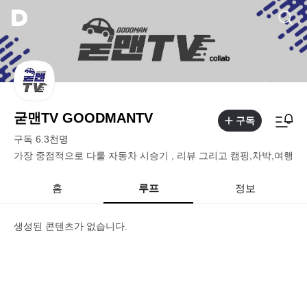
굳맨TV GOODMANTV
구독
구독
6.3천
명
가장 중점적으로 다룰 자동차 시승기 , 리뷰 그리고 캠핑,차박,여행
홈
루프
정보
생성된 콘텐츠가 없습니다.