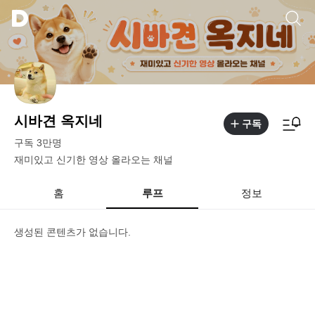
시바견 옥지네
구독
구독
3만
명
재미있고 신기한 영상 올라오는 채널
홈
루프
정보
생성된 콘텐츠가 없습니다.