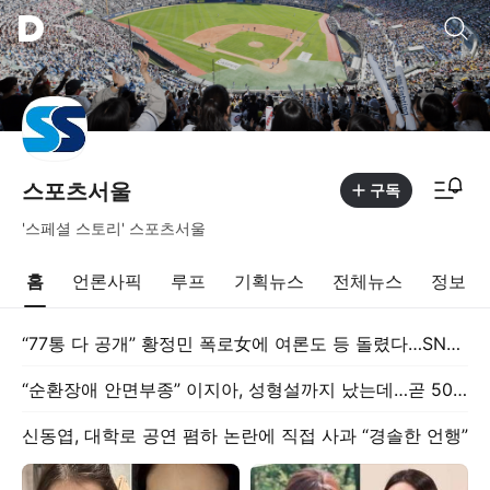
통합검색
알림피드 이동
스포츠서울
구독
'스페셜 스토리' 스포츠서울
홈
언론사픽
루프
기획뉴스
전체뉴스
정보
“77통 다 공개” 황정민 폭로女에 여론도 등 돌렸다…SNS 폭로 ‘처벌 가능성’
“순환장애 안면부종” 이지아, 성형설까지 났는데…곧 50세 깜짝 ‘미모’
신동엽, 대학로 공연 폄하 논란에 직접 사과 “경솔한 언행”