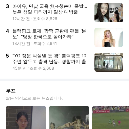
3
아이유, 민낯 굴욕 無→청순미 폭발…
늦은 생일 파티까지 일상 대방출
12시간 전
조회수
8,826
4
블랙핑크 로제, 깜짝 근황에 팬들 ‘분
노’…“당장 한국으로 돌아가라”
18시간 전
조회수
2,941
5
“YG 정문 박살낼 듯 쾅” 블랙핑크 10
주년 앞두고 충격 난동...경찰까지 출
동
45분 전
조회수
2,608
루프
짧은 영상으로 보는 뉴스입니다.