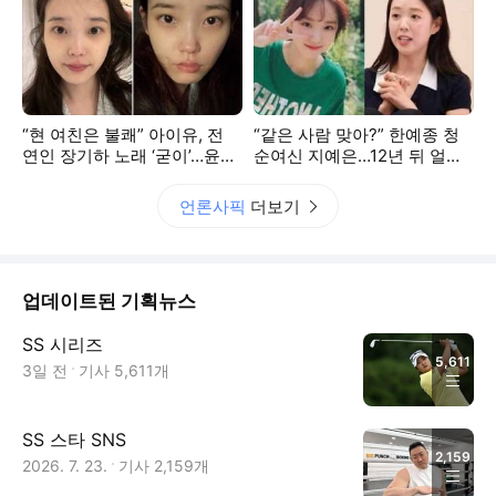
“현 여친은 불쾌” 아이유, 전
“같은 사람 맞아?” 한예종 청
연인 장기하 노래 ‘굳이’…윤가
순여신 지예은…12년 뒤 얼굴
이 있는데 ‘시끌’
도 인생도 ‘웃음폭탄’
언론사픽
더보기
업데이트된 기획뉴스
SS 시리즈
5,611
3일 전
기사
5,611
개
SS 스타 SNS
2,159
2026. 7. 23.
기사
2,159
개