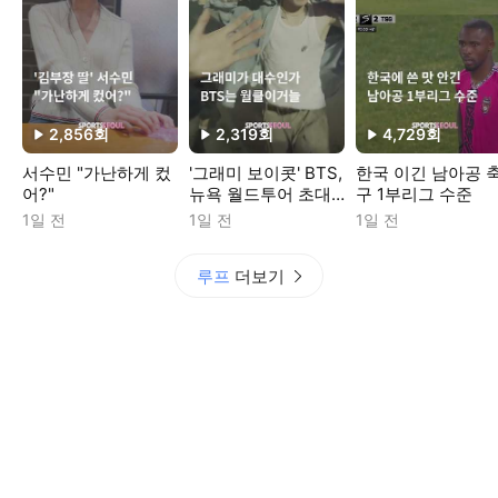
2,856
회
2,319
회
4,729
회
재생수
재생수
재생수
서수민 "가난하게 컸
'그래미 보이콧' BTS,
한국 이긴 남아공 
어?"
뉴욕 월드투어 초대
구 1부리그 수준
박
1일 전
1일 전
1일 전
루프
더보기