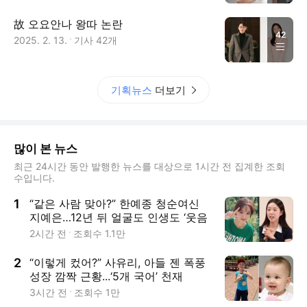
故 오요안나 왕따 논란
42
2025. 2. 13.
기사
42
개
기획뉴스
더보기
많이 본 뉴스
최근 24시간 동안 발행한 뉴스를 대상으로 1시간 전 집계한 조회
수입니다.
1
“같은 사람 맞아?” 한예종 청순여신
지예은…12년 뒤 얼굴도 인생도 ‘웃음
폭탄’
2시간 전
조회수
1.1만
2
“이렇게 컸어?” 사유리, 아들 젠 폭풍
성장 깜짝 근황...‘5개 국어’ 천재
3시간 전
조회수
1만