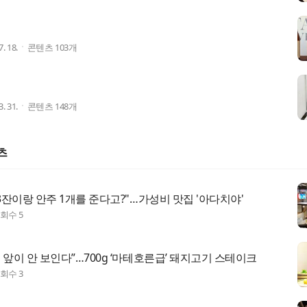
7. 18.
콘텐츠
103
개
3. 31.
콘텐츠
148
개
츠
 3잔이랑 안주 1개를 준다고?"…가성비 맛집 '아다치야'
조회수
5
 앞이 안 보인다”…700g ‘마테호른급’ 돼지고기 스테이크
조회수
3