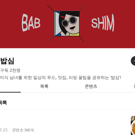
밥심
구독
2천
명
미식 남녀를 위한 일상의 푸드, 맛집, 리빙 꿀팁을 공유하는 ‘밥심’!
목록
콘텐츠
목록
7. 27.
콘텐츠
360
개