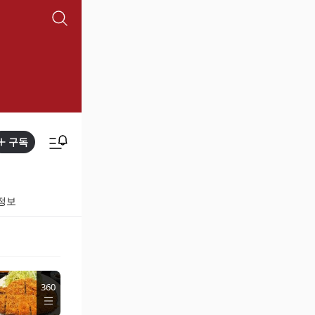
구독
정보
360