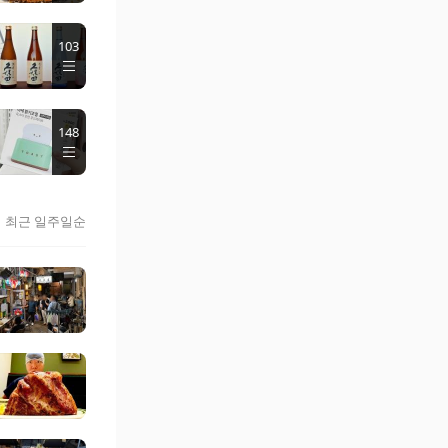
103
148
최근 일주일순