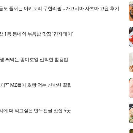
들도 줄서는 야키토리 무한리필…가고시마 사츠마 고원 후기
 1등 동네의 볶음밥 맛집 '긴자테이'
평생 써먹는 종이호일 신박한 활용법
어?" MZ들이 호빵 먹는 신박한 꿀팁
씨에 더 먹고싶은 만두전골 맛집 5곳