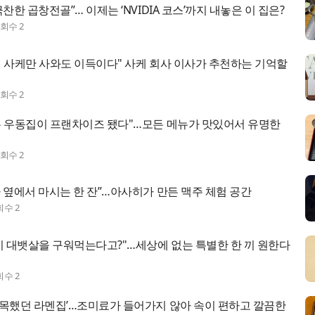
극찬한 곱창전골”… 이제는 ‘NVIDIA 코스’까지 내놓은 이 집은?
조회수
2
이 사케만 사와도 이득이다" 사케 회사 이사가 추천하는 기억할
조회수
2
은 우동집이 프랜차이즈 됐다"…모든 메뉴가 맛있어서 유명한
조회수
2
 옆에서 마시는 한 잔”…아사히가 만든 맥주 체험 공간
회수
2
치 대뱃살을 구워먹는다고?"…세상에 없는 특별한 한 끼 원한다
회수
2
주목했던 라멘집’…조미료가 들어가지 않아 속이 편하고 깔끔한