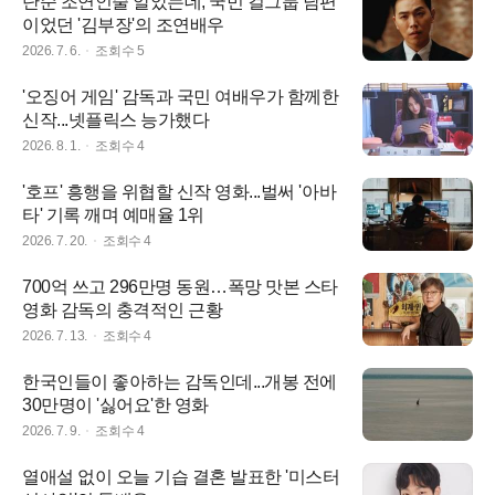
단순 조연인줄 알았는데, 국민 걸그룹 남편
이었던 '김부장'의 조연배우
2026. 7. 6.
조회수
5
'오징어 게임' 감독과 국민 여배우가 함께한
신작...넷플릭스 능가했다
2026. 8. 1.
조회수
4
'호프' 흥행을 위협할 신작 영화...벌써 '아바
타' 기록 깨며 예매율 1위
2026. 7. 20.
조회수
4
700억 쓰고 296만명 동원…폭망 맛본 스타
영화 감독의 충격적인 근황
2026. 7. 13.
조회수
4
한국인들이 좋아하는 감독인데...개봉 전에
30만명이 '싫어요'한 영화
2026. 7. 9.
조회수
4
열애설 없이 오늘 기습 결혼 발표한 '미스터