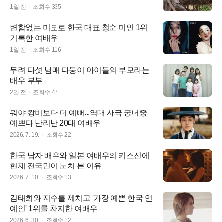
1일 전
조회수
335
변함없는 미모로 한국 대표 청순 미인 1위
기록한 여배우
1일 전
조회수
116
무려 다섯 남매 다둥이 아이들의 부모라는
배우 부부
2일 전
조회수
47
뭐야 왕비보다 더 예뻐...역대 사극 궁녀중
예쁘다 난리난 20대 여배우
2026. 7. 19.
조회수
22
한국 남자 배우와 일본 여배우의 키스신에
현재 전국민이 눈치 본 이유
2026. 7. 10.
조회수
13
김태희와 지수를 제치고 '가장 예쁜 한국 연
예인' 1위를 차지한 여배우
2026. 6. 30.
조회수
12