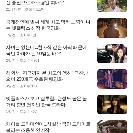
선 중전으로 캐스팅된 여배우
21시간 전
조회수
1.1만
공개전인데 벌써 세계 최고 명작 느낌이 나
는 넷플릭스 신작 한국영화
1일 전
조회수
1만
자녀는 없는데...친자식 같은 아역 때문에
국민 아빠가 된 50앞둔 배우
2일 전
조회수
4,701
해외서 "지금까지 본 최고의 액션" 극찬받
으며 200개국 수출된 韓영화
3일 전
조회수
993
넷플릭스가 보고 질투할...완성도 높은 볼
거리 향연 천지인 한국 드라마
1일 전
조회수
407
케이블 드라마인데...사실상 국민 드라마로
불리는 조용한 인기작