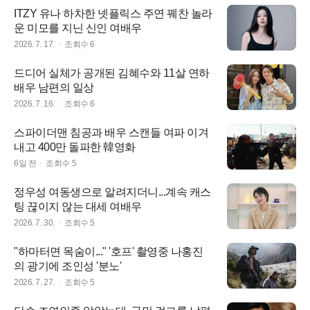
ITZY 유나 하차한 넷플릭스 주연 꿰찬 놀라
운 미모를 지닌 신인 여배우
2026. 7. 17.
조회수
6
드디어 실체가 공개된 김혜수와 11살 연하
배우 남편의 일상
2026. 7. 16.
조회수
6
스파이더맨 침공과 배우 스캔들 여파 이겨
내고 400만 돌파한 韓영화
6일 전
조회수
5
정우성 여동생으로 알려지더니...계속 캐스
팅 끊이지 않는 대세 여배우
2026. 7. 30.
조회수
5
"하마터면 목숨이..." '호프' 촬영중 나홍진
의 광기에 조인성 '분노'
2026. 7. 27.
조회수
5