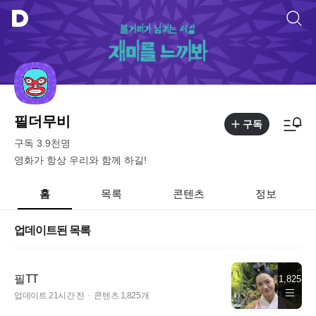
필더무비
구독
구독
3.9천
명
영화가 항상 우리와 함께 하길!
홈
목록
콘텐츠
정보
업데이트된 목록
필TT
1,825
업데이트
21시간 전
콘텐츠
1,825
개