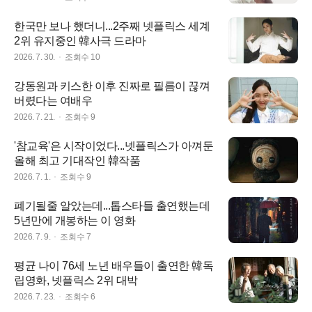
한국만 보나 했더니...2주째 넷플릭스 세계
2위 유지중인 韓사극 드라마
2026. 7. 30.
조회수
10
강동원과 키스한 이후 진짜로 필름이 끊껴
버렸다는 여배우
2026. 7. 21.
조회수
9
'참교육'은 시작이었다...넷플릭스가 아껴둔
올해 최고 기대작인 韓작품
2026. 7. 1.
조회수
9
폐기될줄 알았는데...톱스타들 출연했는데
5년만에 개봉하는 이 영화
2026. 7. 9.
조회수
7
평균 나이 76세 노년 배우들이 출연한 韓독
립영화, 넷플릭스 2위 대박
2026. 7. 23.
조회수
6