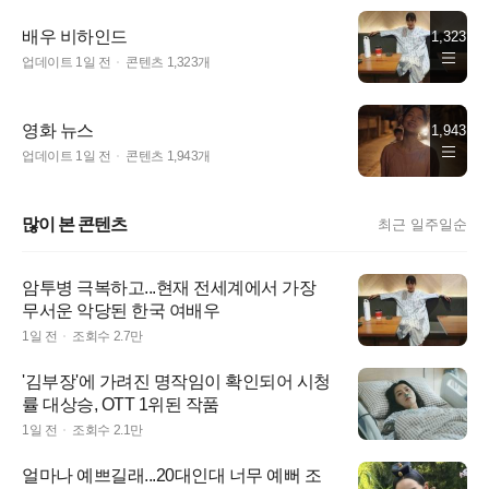
배우 비하인드
1,323
업데이트
1일 전
콘텐츠
1,323
개
영화 뉴스
1,943
업데이트
1일 전
콘텐츠
1,943
개
많이 본 콘텐츠
최근 일주일순
암투병 극복하고...현재 전세계에서 가장
무서운 악당된 한국 여배우
1일 전
조회수
2.7만
'김부장'에 가려진 명작임이 확인되어 시청
률 대상승, OTT 1위된 작품
1일 전
조회수
2.1만
얼마나 예쁘길래...20대인대 너무 예뻐 조