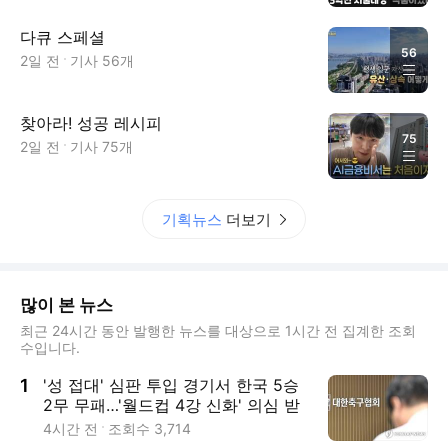
다큐 스페셜
56
2일 전
기사
56
개
찾아라! 성공 레시피
75
2일 전
기사
75
개
기획뉴스
더보기
많이 본 뉴스
최근 24시간 동안 발행한 뉴스를 대상으로 1시간 전 집계한 조회
수입니다.
1
'성 접대' 심판 투입 경기서 한국 5승
2무 무패…'월드컵 4강 신화' 의심 받
나
4시간 전
조회수
3,714