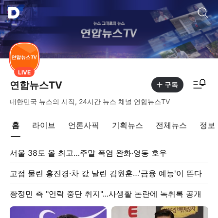
통합검색
LIVE
알림피드 이동
연합뉴스TV
구독
대한민국 뉴스의 시작, 24시간 뉴스 채널 연합뉴스TV
홈
라이브
언론사픽
기획뉴스
전체뉴스
정보
서울 38도 올 최고…주말 폭염 완화·영동 호우
고점 물린 홍진경·차 값 날린 김원훈…'금융 예능'이 뜬다
황정민 측 "연락 중단 취지"...사생활 논란에 녹취록 공개