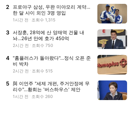
2
프로야구 삼성, 우완 미야모리 계약…
한 달 사이 외인 3명 영입
1시간 전
조회수
1,315
3
서장훈, 28억에 산 양재역 건물 내
놔…26년 만에 호가 450억
2시간 전
조회수
750
4
"홈플러스가 돌아왔다"…정식 오픈 준
비 박차
2시간 전
조회수
515
5
與 이언주 "세제 개편, 주거안정에 무
리수"…황희는 '버스하우스' 제안
1시간 전
조회수
260