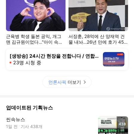
근육병 학생 돌본 공익, 개그
서장훈, 28억에 산 양재역 건
맨 김규원이었다…"아이 속옷
물 내놔…26년 만에 호가 450
까지 손빨래"
억
[생방송] 24시간 현장을 전합니다 / 연합뉴스TV (YonhapnewsTV)
23명 시청 중
언론사픽
더보기
업데이트된 기획뉴스
씬속뉴스
438
1일 전
기사
438
개