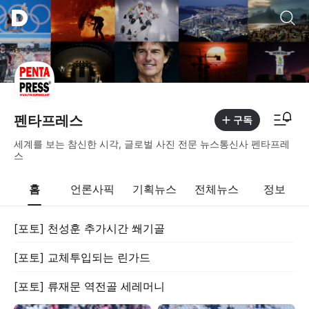
통합검색
알림피드 이동
펜타프레스
구독
세계를 보는 참신한 시각, 글로벌 사진 전문 뉴스통신사 펜타프레
스
홈
언론사픽
기획뉴스
전체뉴스
정보
[포토] 천성훈 추가시간 쐐기골
[포토] 교체투입되는 린가드
[포토] 류재문 역전골 세레머니