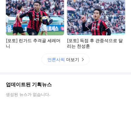
[포토] 린가드 추격골 세레머
[포토] 득점 후 관중석으로 달
니
리는 천성훈
언론사픽
더보기
업데이트된 기획뉴스
생성된 뉴스가 없습니다.